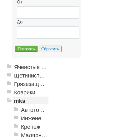
От
До
Ячеистые грязезащитные покрытия
Щетинистые покрытия
Грязезащитные, влаговпитывающие покрытия
Коврики
mks
Автотовары
Инженерная сантехника и инструменты
Крепеж
Малярно-штукатурные инструменты