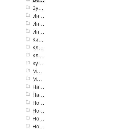
Зубила, кернеры, гвоздодеры, ломы
Инструменты для гипсокартона
Инструменты специальные
Инструменты электрика
Киянки
Ключи гаечные
Ключи трубные, разводные
Кувалды
Молотки
Молотки специальные
Наборы инструмента
Напильники, надфили
Ножницы для профилей
Ножницы по металлу
Ножовки
Ножовки и полотна по металлу