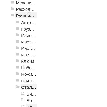
Механизированные инструменты
Расходные инструменты
Ручные инструменты
Автомобильные инструменты
Грузоподъёмное оборудование
Измерительные инструменты
Инструмент для крепления листовых материалов
Инструменты для крепления листовых материалов
Инструменты по кафелю и стеклу
Ключи
Наборы инструмента
Ножи технические
Паяльное оборудование
Столярно-слесарные инструменты
Биты
Болторезы, тросорезы
Верстаки, тиски, струбцины