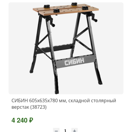
СИБИН 605х635х780 мм, складной столярный
верстак (38723)
4 240 ₽