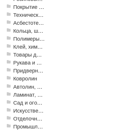
Покрытие из резиновой крошки
Техническая резина
Асбестотехнические и теплоизоляционные материалы
Кольца, шайбы, манжеты
Полимеры и пластики
Клей, химия, сопутствующие товары
Товары для дома
Рукава и шланги промышленные
Придверные решетки
Ковролин
Автолин, Транслин, Линолеум
Ламинат, Кварцвиниловая плитка SPC
Сад и огород
Искусственная трава
Отделочные профили
Промышленный текстиль