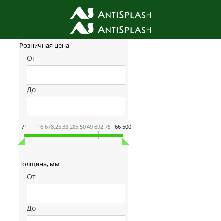
Фильтр товаров
Розничная цена
От
До
71
16 678.25
33 285.50
49 892.75
66 500
Толщина, мм
От
До