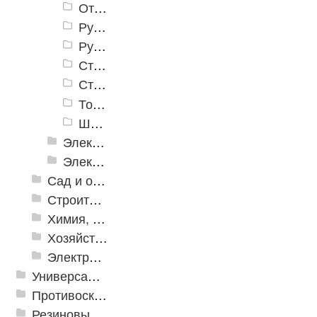
Отвертки
Рубанки
Ручные дрели
Стамески, резцы
Стусла
Топоры, колуны
Шарнирно-губцевые инструменты
Электромонтажный инструмент
Электронные измерительные инструменты
Сад и огород
Строительная Химия и принадлежности
Химия, крепеж, СИЗ
Хозяйственные принадлежности
Электрика и свет
Универсальные модульные покрытия
Противоскользящая защита для лестниц, профили, ленты
Резиновые и ПВХ дорожки