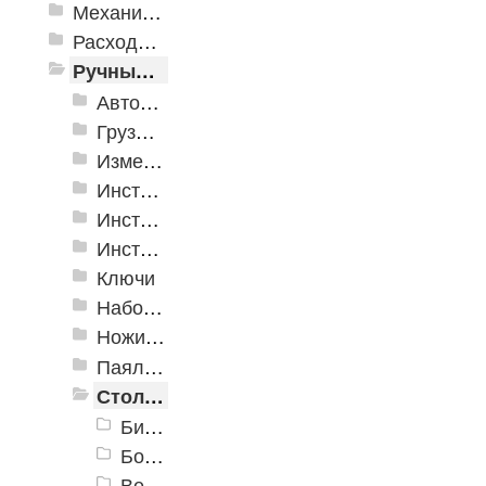
Механизированные инструменты
Расходные инструменты
Ручные инструменты
Автомобильные инструменты
Грузоподъёмное оборудование
Измерительные инструменты
Инструмент для крепления листовых материалов
Инструменты для крепления листовых материалов
Инструменты по кафелю и стеклу
Ключи
Наборы инструмента
Ножи технические
Паяльное оборудование
Столярно-слесарные инструменты
Биты
Болторезы, тросорезы
Верстаки, тиски, струбцины