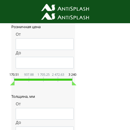
Фильтр товаров
Розничная цена
От
До
170.51
937.88
1 705.25
2 472.63
3 240
Толщина, мм
От
До