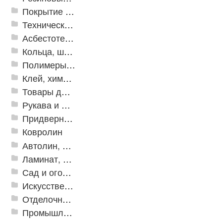
Покрытие из резиновой крошки
Техническая резина
Асбестотехнические и теплоизоляционные материалы
Кольца, шайбы, манжеты
Полимеры и пластики
Клей, химия, сопутствующие товары
Товары для дома
Рукава и шланги промышленные
Придверные решетки
Ковролин
Автолин, Транслин, Линолеум
Ламинат, Кварцвиниловая плитка SPC
Сад и огород
Искусственная трава
Отделочные профили
Промышленный текстиль