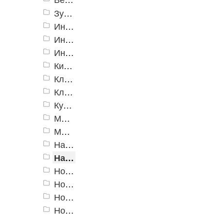
Зубила, кернеры, гвоздодеры, ломы
Инструменты для гипсокартона
Инструменты специальные
Инструменты электрика
Киянки
Ключи гаечные
Ключи трубные, разводные
Кувалды
Молотки
Молотки специальные
Наборы инструмента
Напильники, надфили
Ножницы для профилей
Ножницы по металлу
Ножовки
Ножовки и полотна по металлу