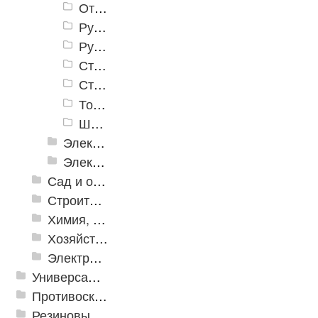
Отвертки
Рубанки
Ручные дрели
Стамески, резцы
Стусла
Топоры, колуны
Шарнирно-губцевые инструменты
Электромонтажный инструмент
Электронные измерительные инструменты
Сад и огород
Строительная Химия и принадлежности
Химия, крепеж, СИЗ
Хозяйственные принадлежности
Электрика и свет
Универсальные модульные покрытия
Противоскользящая защита для лестниц, профили, ленты
Резиновые и ПВХ дорожки