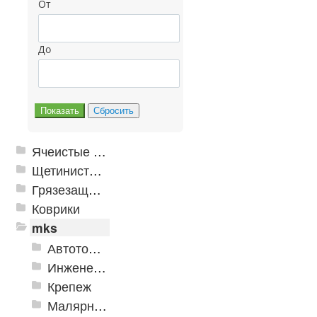
От
До
Ячеистые грязезащитные покрытия
Щетинистые покрытия
Грязезащитные, влаговпитывающие покрытия
Коврики
mks
Автотовары
Инженерная сантехника и инструменты
Крепеж
Малярно-штукатурные инструменты