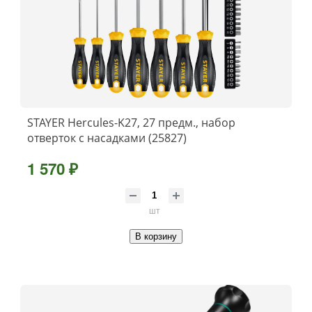
STAYER Hercules-K27, 27 предм., набор
отверток с насадками (25827)
1 570 ₽
шт
В корзину