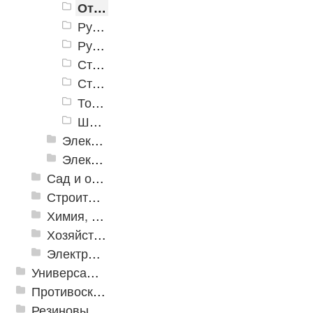
Отвертки
Рубанки
Ручные дрели
Стамески, резцы
Стусла
Топоры, колуны
Шарнирно-губцевые инструменты
Электромонтажный инструмент
Электронные измерительные инструменты
Сад и огород
Строительная Химия и принадлежности
Химия, крепеж, СИЗ
Хозяйственные принадлежности
Электрика и свет
Универсальные модульные покрытия
Противоскользящая защита для лестниц, профили, ленты
Резиновые и ПВХ дорожки