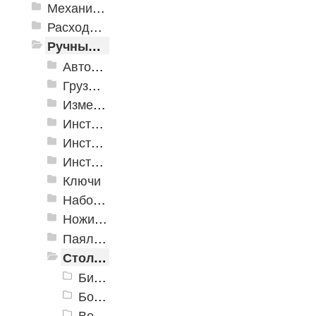
Механизированные инструменты
Расходные инструменты
Ручные инструменты
Автомобильные инструменты
Грузоподъёмное оборудование
Измерительные инструменты
Инструмент для крепления листовых материалов
Инструменты для крепления листовых материалов
Инструменты по кафелю и стеклу
Ключи
Наборы инструмента
Ножи технические
Паяльное оборудование
Столярно-слесарные инструменты
Биты
Болторезы, тросорезы
Верстаки, тиски, струбцины