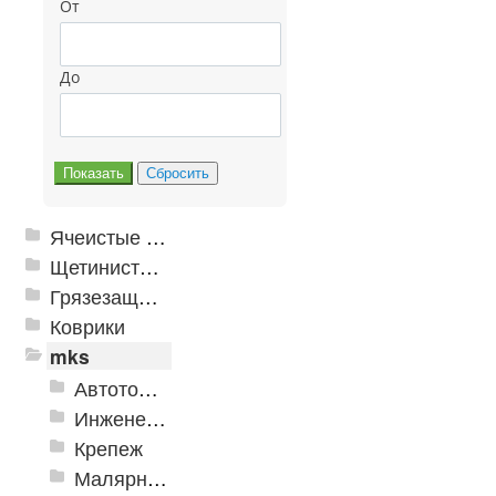
От
До
Ячеистые грязезащитные покрытия
Щетинистые покрытия
Грязезащитные, влаговпитывающие покрытия
Коврики
mks
Автотовары
Инженерная сантехника и инструменты
Крепеж
Малярно-штукатурные инструменты