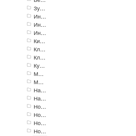
Зубила, кернеры, гвоздодеры, ломы
Инструменты для гипсокартона
Инструменты специальные
Инструменты электрика
Киянки
Ключи гаечные
Ключи трубные, разводные
Кувалды
Молотки
Молотки специальные
Наборы инструмента
Напильники, надфили
Ножницы для профилей
Ножницы по металлу
Ножовки
Ножовки и полотна по металлу