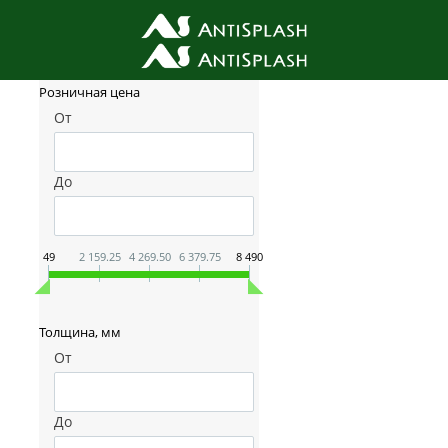
Фильтр товаров
Розничная цена
От
До
49
2 159.25
4 269.50
6 379.75
8 490
Толщина, мм
От
До