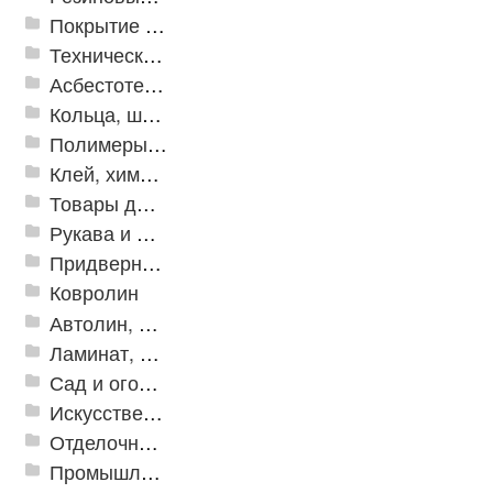
Покрытие из резиновой крошки
Техническая резина
Асбестотехнические и теплоизоляционные материалы
Кольца, шайбы, манжеты
Полимеры и пластики
Клей, химия, сопутствующие товары
Товары для дома
Рукава и шланги промышленные
Придверные решетки
Ковролин
Автолин, Транслин, Линолеум
Ламинат, Кварцвиниловая плитка SPC
Сад и огород
Искусственная трава
Отделочные профили
Промышленный текстиль