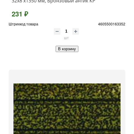
32x8 x1350 мм, Бронзовый антик КР
231 ₽
Штрихкод товара
4605500163352
шт
В корзину