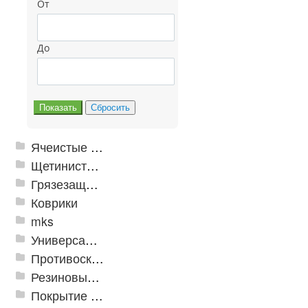
От
До
Ячеистые грязезащитные покрытия
Щетинистые покрытия
Грязезащитные, влаговпитывающие покрытия
Коврики
mks
Универсальные модульные покрытия
Противоскользящая защита для лестниц, профили, ленты
Резиновые и ПВХ дорожки
Покрытие из резиновой крошки