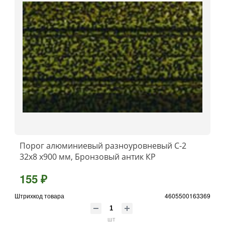
Порог алюминиевый разноуровневый C-2
32x8 x900 мм, Бронзовый антик КР
155 ₽
Штрихкод товара
4605500163369
шт