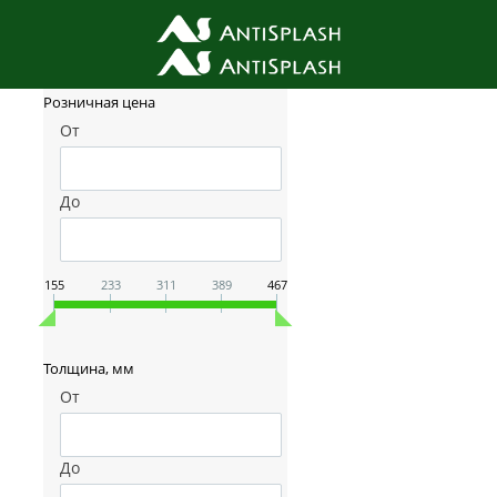
Фильтр товаров
Розничная цена
От
До
155
233
311
389
467
Толщина, мм
От
До