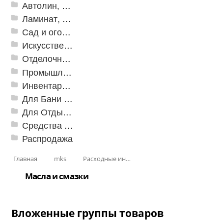
Автолин, Транслин, Линолеум
Ламинат, Кварцвиниловая плитка SPC
Сад и огород
Искусственная трава
Отделочные профили
Промышленный текстиль
Инвентарь для клининга
Для Бани и Сауны
Для Отдыха и Пикника
Средства от насекомых и садовых вредителей
Распродажа
Главная
mks
Расходные инструменты
Масла и смазки
Вложенные группы товаров