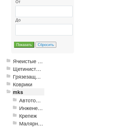
От
До
Ячеистые грязезащитные покрытия
Щетинистые покрытия
Грязезащитные, влаговпитывающие покрытия
Коврики
mks
Автотовары
Инженерная сантехника и инструменты
Крепеж
Малярно-штукатурные инструменты