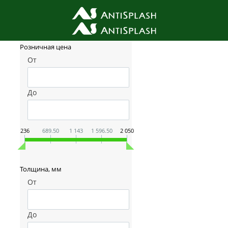
Фильтр товаров
Розничная цена
От
До
236
689.50
1 143
1 596.50
2 050
Толщина, мм
От
До