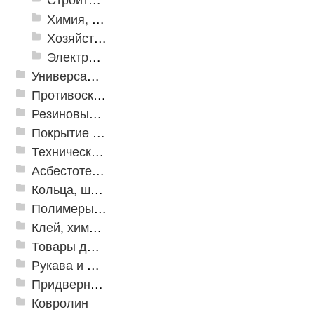
Химия, крепеж, СИЗ
Хозяйственные принадлежности
Электрика и свет
Универсальные модульные покрытия
Противоскользящая защита для лестниц, профили, ленты
Резиновые и ПВХ дорожки
Покрытие из резиновой крошки
Техническая резина
Асбестотехнические и теплоизоляционные материалы
Кольца, шайбы, манжеты
Полимеры и пластики
Клей, химия, сопутствующие товары
Товары для дома
Рукава и шланги промышленные
Придверные решетки
Ковролин