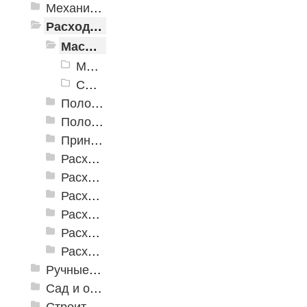
Механизированные инструменты
Расходные инструменты
Масла и смазки
Масла
Смазки
Полотна для лобзиков и сабельных пил
Полотна для реноватора
Принадлежности для сварочных работ
Расходные абразивные инструменты
Расходные инструменты для шуруповертов и гайковертов
Расходные инструменты по бетону
Расходные инструменты по дереву
Расходные инструменты по кафелю и стеклу
Расходные инструменты по металлу
Ручные инструменты
Сад и огород
Строительная Химия и принадлежности