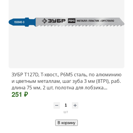
ЗУБР T127D, T-хвост., Р6М5 сталь, по алюминию
и цветным металлам, шаг зуба 3 мм (8TPI), раб.
длина 75 мм, 2 шт, полотна для лобзика
251 ₽
(155945-3)
шт
В корзину