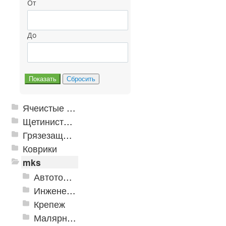
От
До
Ячеистые грязезащитные покрытия
Щетинистые покрытия
Грязезащитные, влаговпитывающие покрытия
Коврики
mks
Автотовары
Инженерная сантехника и инструменты
Крепеж
Малярно-штукатурные инструменты