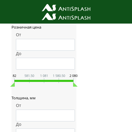
Фильтр товаров
Розничная цена
От
До
82
581.50
1 081
1 580.50
2 080
Толщина, мм
От
До