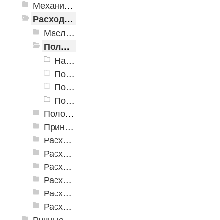
Механизированные инструменты
Расходные инструменты
Масла и смазки
Полотна для лобзиков и сабельных пил
Насадки для многофункционального инструмента (реноватора)
Полотна для сабельных электропил
Полотна для станков
Полотна для электролобзиков
Полотна для реноватора
Принадлежности для сварочных работ
Расходные абразивные инструменты
Расходные инструменты для шуруповертов и гайковертов
Расходные инструменты по бетону
Расходные инструменты по дереву
Расходные инструменты по кафелю и стеклу
Расходные инструменты по металлу
Ручные инструменты