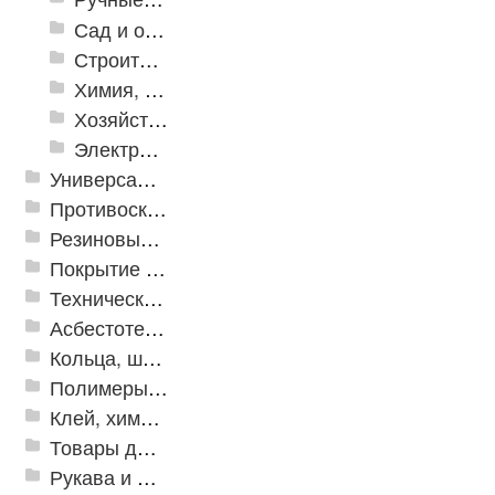
Сад и огород
Строительная Химия и принадлежности
Химия, крепеж, СИЗ
Хозяйственные принадлежности
Электрика и свет
Универсальные модульные покрытия
Противоскользящая защита для лестниц, профили, ленты
Резиновые и ПВХ дорожки
Покрытие из резиновой крошки
Техническая резина
Асбестотехнические и теплоизоляционные материалы
Кольца, шайбы, манжеты
Полимеры и пластики
Клей, химия, сопутствующие товары
Товары для дома
Рукава и шланги промышленные