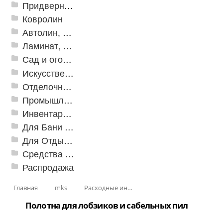
Придверные решетки
Ковролин
Автолин, Транслин, Линолеум
Ламинат, Кварцвиниловая плитка SPC
Сад и огород
Искусственная трава
Отделочные профили
Промышленный текстиль
Инвентарь для клининга
Для Бани и Сауны
Для Отдыха и Пикника
Средства от насекомых и садовых вредителей
Распродажа
Главная
mks
Расходные инструменты
Полотна для лобзиков и сабельных пил