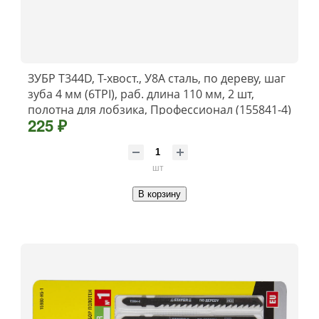
ЗУБР T344D, T-хвост., У8А сталь, по дереву, шаг
зуба 4 мм (6TPI), раб. длина 110 мм, 2 шт,
полотна для лобзика, Профессионал (155841-4)
225 ₽
шт
В корзину