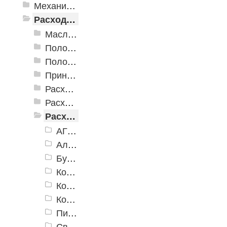
Механизированные инструменты
Расходные инструменты
Масла и смазки
Полотна для лобзиков и сабельных пил
Полотна для реноватора
Принадлежности для сварочных работ
Расходные абразивные инструменты
Расходные инструменты для шуруповертов и гайковертов
Расходные инструменты по бетону
АГШК
Алмазные диски
Буры
Коронки алмазные сегментные для подрозетников
Коронки алмазные сегментные колонковые
Коронки по бетону твердосплавные
Пики-Зубила
Сверла спиральные по бетону и твердым материалам