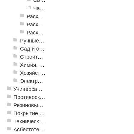
Чашки шлифовальные алмазные
Расходные инструменты по дереву
Расходные инструменты по кафелю и стеклу
Расходные инструменты по металлу
Ручные инструменты
Сад и огород
Строительная Химия и принадлежности
Химия, крепеж, СИЗ
Хозяйственные принадлежности
Электрика и свет
Универсальные модульные покрытия
Противоскользящая защита для лестниц, профили, ленты
Резиновые и ПВХ дорожки
Покрытие из резиновой крошки
Техническая резина
Асбестотехнические и теплоизоляционные материалы