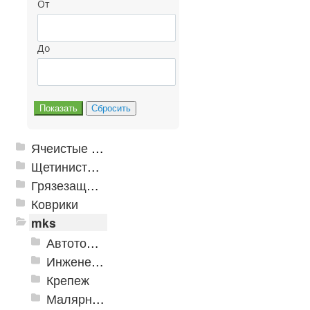
От
До
Ячеистые грязезащитные покрытия
Щетинистые покрытия
Грязезащитные, влаговпитывающие покрытия
Коврики
mks
Автотовары
Инженерная сантехника и инструменты
Крепеж
Малярно-штукатурные инструменты