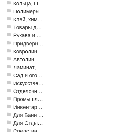
Кольца, шайбы, манжеты
Полимеры и пластики
Клей, химия, сопутствующие товары
Товары для дома
Рукава и шланги промышленные
Придверные решетки
Ковролин
Автолин, Транслин, Линолеум
Ламинат, Кварцвиниловая плитка SPC
Сад и огород
Искусственная трава
Отделочные профили
Промышленный текстиль
Инвентарь для клининга
Для Бани и Сауны
Для Отдыха и Пикника
Средства от насекомых и садовых вредителей