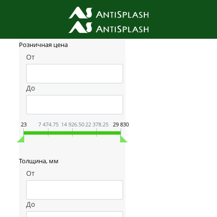
Фильтр товаров
Розничная цена
От
До
23
7 474.75
14 926.50
22 378.25
29 830
Толщина, мм
От
До