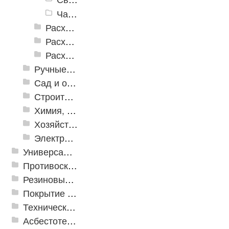
Чашки шлифовальные алмазные
Расходные инструменты по дереву
Расходные инструменты по кафелю и стеклу
Расходные инструменты по металлу
Ручные инструменты
Сад и огород
Строительная Химия и принадлежности
Химия, крепеж, СИЗ
Хозяйственные принадлежности
Электрика и свет
Универсальные модульные покрытия
Противоскользящая защита для лестниц, профили, ленты
Резиновые и ПВХ дорожки
Покрытие из резиновой крошки
Техническая резина
Асбестотехнические и теплоизоляционные материалы