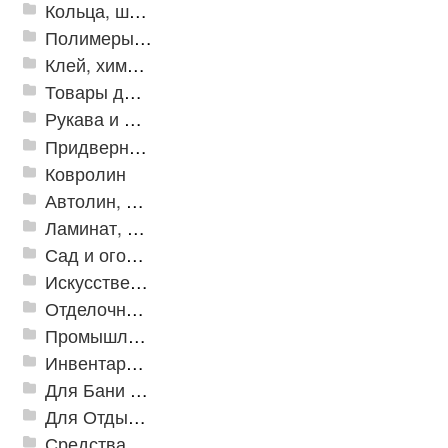
Кольца, шайбы, манжеты
Полимеры и пластики
Клей, химия, сопутствующие товары
Товары для дома
Рукава и шланги промышленные
Придверные решетки
Ковролин
Автолин, Транслин, Линолеум
Ламинат, Кварцвиниловая плитка SPC
Сад и огород
Искусственная трава
Отделочные профили
Промышленный текстиль
Инвентарь для клининга
Для Бани и Сауны
Для Отдыха и Пикника
Средства от насекомых и садовых вредителей