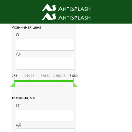
Фильтр товаров
Розничная цена
От
До
233
944.75
1 656.50
2 368.25
3 080
Толщина, мм
От
До