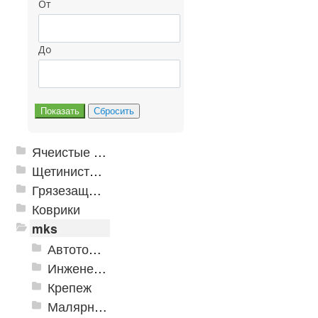
От
До
Ячеистые грязезащитные покрытия
Щетинистые покрытия
Грязезащитные, влаговпитывающие покрытия
Коврики
mks
Автотовары
Инженерная сантехника и инструменты
Крепеж
Малярно-штукатурные инструменты