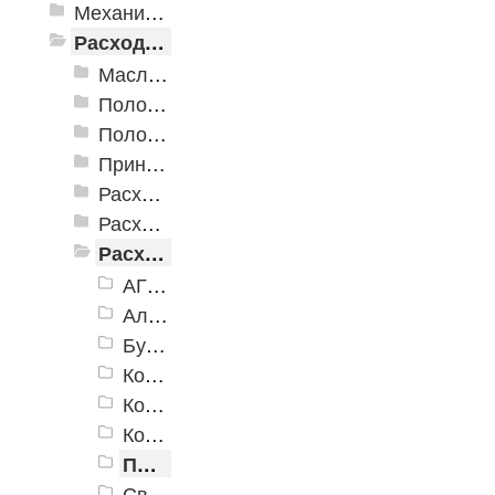
Механизированные инструменты
Расходные инструменты
Масла и смазки
Полотна для лобзиков и сабельных пил
Полотна для реноватора
Принадлежности для сварочных работ
Расходные абразивные инструменты
Расходные инструменты для шуруповертов и гайковертов
Расходные инструменты по бетону
АГШК
Алмазные диски
Буры
Коронки алмазные сегментные для подрозетников
Коронки алмазные сегментные колонковые
Коронки по бетону твердосплавные
Пики-Зубила
Сверла спиральные по бетону и твердым материалам