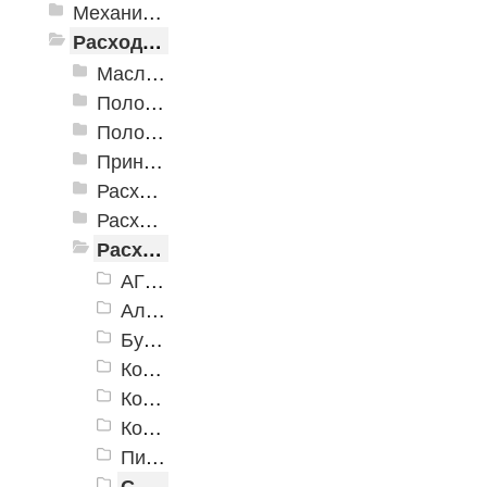
Механизированные инструменты
Расходные инструменты
Масла и смазки
Полотна для лобзиков и сабельных пил
Полотна для реноватора
Принадлежности для сварочных работ
Расходные абразивные инструменты
Расходные инструменты для шуруповертов и гайковертов
Расходные инструменты по бетону
АГШК
Алмазные диски
Буры
Коронки алмазные сегментные для подрозетников
Коронки алмазные сегментные колонковые
Коронки по бетону твердосплавные
Пики-Зубила
Сверла спиральные по бетону и твердым материалам