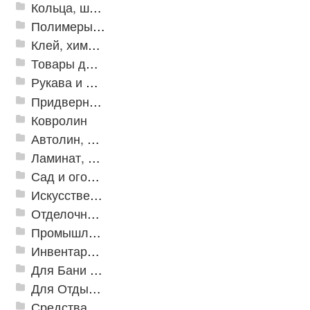
Кольца, шайбы, манжеты
Полимеры и пластики
Клей, химия, сопутствующие товары
Товары для дома
Рукава и шланги промышленные
Придверные решетки
Ковролин
Автолин, Транслин, Линолеум
Ламинат, Кварцвиниловая плитка SPC
Сад и огород
Искусственная трава
Отделочные профили
Промышленный текстиль
Инвентарь для клининга
Для Бани и Сауны
Для Отдыха и Пикника
Средства от насекомых и садовых вредителей