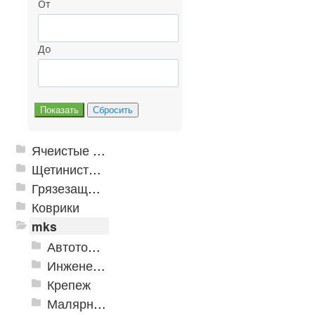
От
До
Ячеистые грязезащитные покрытия
Щетинистые покрытия
Грязезащитные, влаговпитывающие покрытия
Коврики
mks
Автотовары
Инженерная сантехника и инструменты
Крепеж
Малярно-штукатурные инструменты