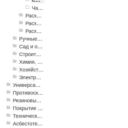
Чашки шлифовальные алмазные
Расходные инструменты по дереву
Расходные инструменты по кафелю и стеклу
Расходные инструменты по металлу
Ручные инструменты
Сад и огород
Строительная Химия и принадлежности
Химия, крепеж, СИЗ
Хозяйственные принадлежности
Электрика и свет
Универсальные модульные покрытия
Противоскользящая защита для лестниц, профили, ленты
Резиновые и ПВХ дорожки
Покрытие из резиновой крошки
Техническая резина
Асбестотехнические и теплоизоляционные материалы