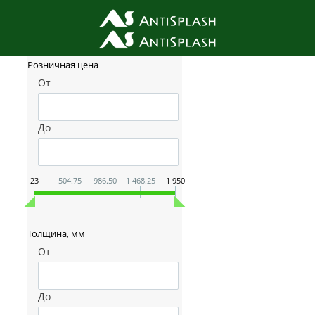
Фильтр товаров
Розничная цена
От
До
23
504.75
986.50
1 468.25
1 950
Толщина, мм
От
До