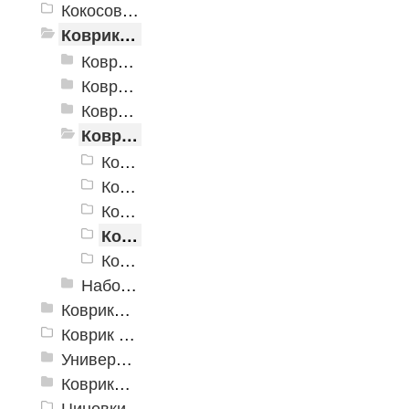
Кокосовые коврики
Коврики для ванн
Коврики для ванн «V-Line»
Коврики для ванн «V-Line», фотопечать
Коврики для ванн против скольжения
Коврики для ванной
Коврик для ванной PP Лабиринт 2
Коврик Microfiber
Коврик Super Shaggy
Коврик для ванной "SPA"
Коврики для ванных комнат Varo
Набор ковриков
Коврики и дорожки пористые (Лапша)
Коврик флокированный
Универсальные коврики
Коврики хлопковые
Циновки