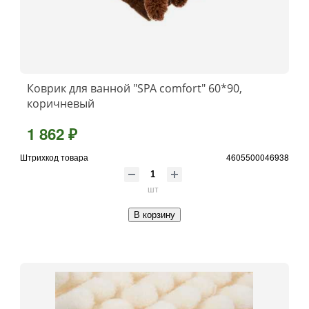
Коврик для ванной "SPA comfort" 60*90,
коричневый
1 862 ₽
Штрихкод товара
4605500046938
шт
В корзину