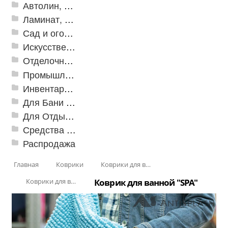
Автолин, Транслин, Линолеум
Ламинат, Кварцвиниловая плитка SPC
Сад и огород
Искусственная трава
Отделочные профили
Промышленный текстиль
Инвентарь для клининга
Для Бани и Сауны
Для Отдыха и Пикника
Средства от насекомых и садовых вредителей
Распродажа
Главная
Коврики
Коврики для ванн
Коврики для ванной
Коврик для ванной "SPA"