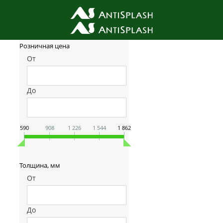
Фильтр товаров
Розничная цена
От
До
590
908
1 226
1 544
1 862
Толщина, мм
От
До