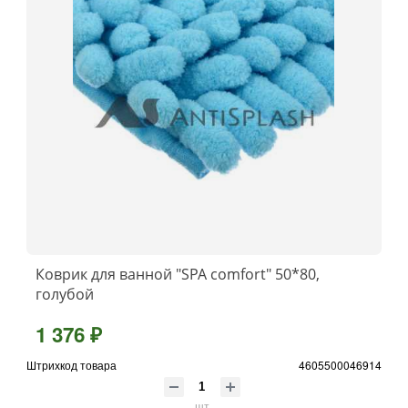
Коврик для ванной "SPA comfort" 50*80,
голубой
1 376 ₽
Штрихкод товара
4605500046914
шт