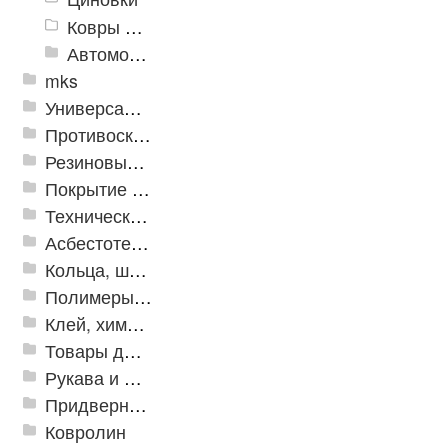
Ковры для детской
Автомобильные коврики
mks
Универсальные модульные покрытия
Противоскользящая защита для лестниц, профили, ленты
Резиновые и ПВХ дорожки
Покрытие из резиновой крошки
Техническая резина
Асбестотехнические и теплоизоляционные материалы
Кольца, шайбы, манжеты
Полимеры и пластики
Клей, химия, сопутствующие товары
Товары для дома
Рукава и шланги промышленные
Придверные решетки
Ковролин