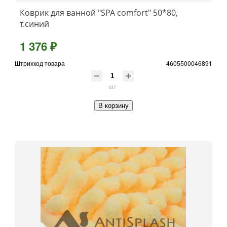
Коврик для ванной "SPA comfort" 50*80,
т.синий
1 376 ₽
Штрихкод товара
4605500046891
шт
В корзину