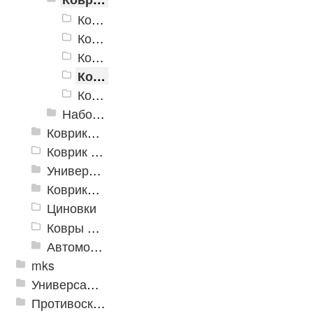
Коврик для ванной PP Лабиринт 2
Коврик Microfiber
Коврик Super Shaggy
Коврик для ванной "SPA"
Коврики для ванных комнат Varo
Набор ковриков
Коврики и дорожки пористые (Лапша)
Коврик флокированный
Универсальные коврики
Коврики хлопковые
Циновки
Ковры для детской
Автомобильные коврики
mks
Универсальные модульные покрытия
Противоскользящая защита для лестниц, профили, ленты