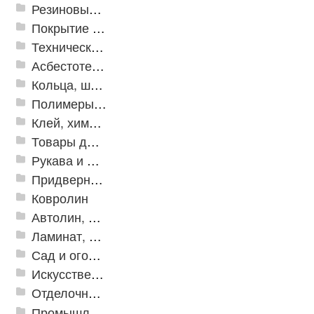
Резиновые и ПВХ дорожки
Покрытие из резиновой крошки
Техническая резина
Асбестотехнические и теплоизоляционные материалы
Кольца, шайбы, манжеты
Полимеры и пластики
Клей, химия, сопутствующие товары
Товары для дома
Рукава и шланги промышленные
Придверные решетки
Ковролин
Автолин, Транслин, Линолеум
Ламинат, Кварцвиниловая плитка SPC
Сад и огород
Искусственная трава
Отделочные профили
Промышленный текстиль