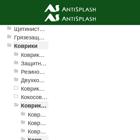
Ячеистые грязезащитные покрытия
Щетинистые покрытия
Грязезащитные, влаговпитывающие покрытия
Коврики
Коврики влаговпитывающие
Защитные коврики и лотки
Резиновые коврики
Двухкомпонентные коврики
Коврики на пенорезине
Кокосовые коврики
Коврики для ванн
Коврики для ванн «V-Line»
Коврики для ванн «V-Line», фотопечать
Коврики для ванн против скольжения
Коврики для ванной