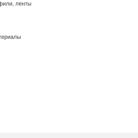
фили, ленты
атериалы