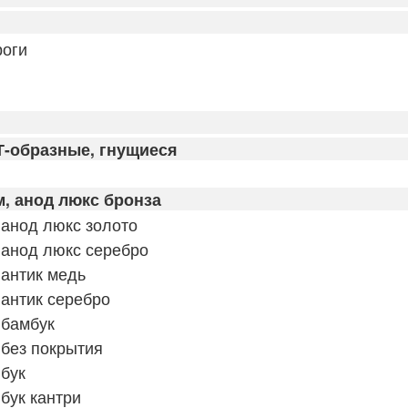
оги
Т-образные, гнущиеся
, анод люкс бронза
анод люкс золото
 анод люкс серебро
антик медь
антик серебро
 бамбук
без покрытия
бук
бук кантри