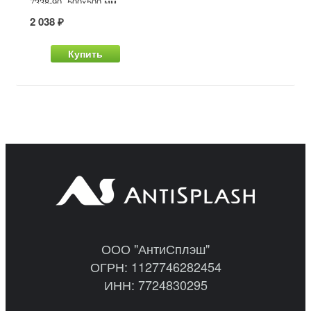
7338-90, 500x500 мм
2 038 ₽
Купить
ООО "АнтиСплэш"
ОГРН: 1127746282454
ИНН: 7724830295