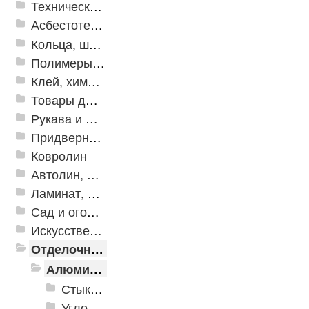
Техническая резина
Асбестотехнические и теплоизоляционные материалы
Кольца, шайбы, манжеты
Полимеры и пластики
Клей, химия, сопутствующие товары
Товары для дома
Рукава и шланги промышленные
Придверные решетки
Ковролин
Автолин, Транслин, Линолеум
Ламинат, Кварцвиниловая плитка SPC
Сад и огород
Искусственная трава
Отделочные профили
Алюминиевые пороги
Стыкоперекрывающие алюминиевые пороги
Угловые алюминиевые пороги