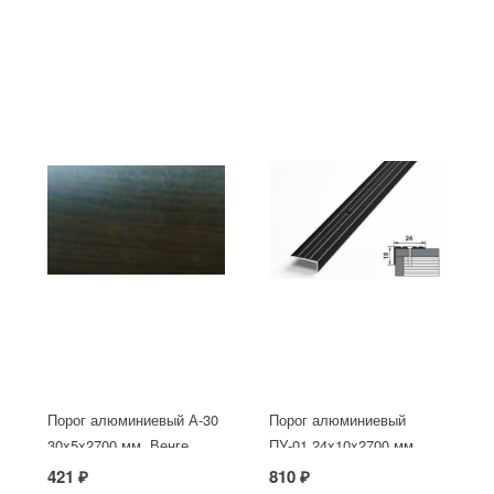
Порог алюминиевый А-30
Порог алюминиевый
30х5x2700 мм, Венге
ПУ-01 24x10x2700 мм,
окрашенный в черный
421 ₽
810 ₽