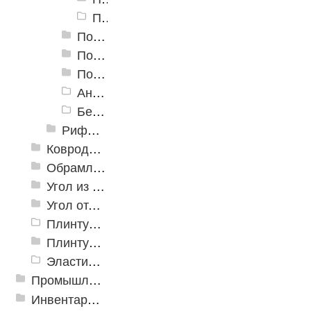
Пороги алюминиевые ПС-09 13 мм, сосна
Пороги алюминиевые ПС-10 18 мм, Т-образные, гнущиеся
Пороги алюминиевые ПС-11 26 мм, Т-образные, гнущиеся
Пороги алюминиевые ПС-15 29 мм (скрытый крепеж)
Анодированный Т-профиль
Без покрытия Т-профиль (голый алюминий)
Рифленые алюминиевые листы и углы квинтет
Ковродержатели
Обрамление
Угол из ПВХ
Угол отделочный арочный
Плинтус для столешниц
Плинтусы «KronPlast»
Эластичный напольно-стыковочный профиль Cezar
Промышленный текстиль
Инвентарь для клининга