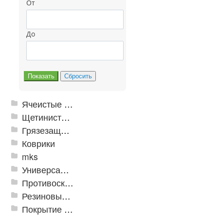
От
До
Ячеистые грязезащитные покрытия
Щетинистые покрытия
Грязезащитные, влаговпитывающие покрытия
Коврики
mks
Универсальные модульные покрытия
Противоскользящая защита для лестниц, профили, ленты
Резиновые и ПВХ дорожки
Покрытие из резиновой крошки