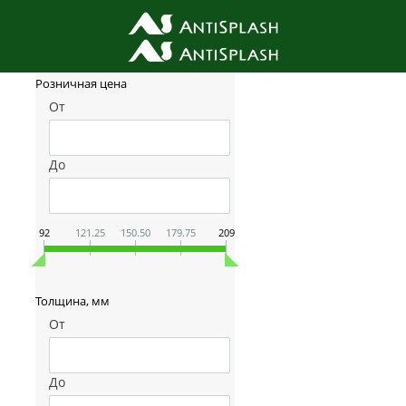
Фильтр товаров
Розничная цена
От
До
92
121.25
150.50
179.75
209
Толщина, мм
От
До