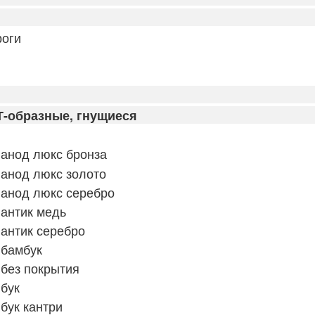
оги
Т-образные, гнущиеся
анод люкс бронза
анод люкс золото
 анод люкс серебро
антик медь
антик серебро
 бамбук
без покрытия
бук
бук кантри