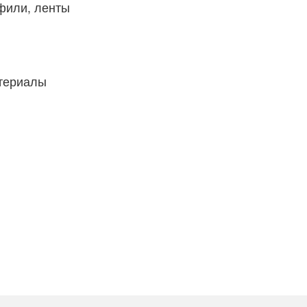
фили, ленты
атериалы