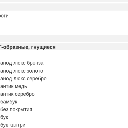
оги
Т-образные, гнущиеся
анод люкс бронза
анод люкс золото
 анод люкс серебро
антик медь
антик серебро
 бамбук
без покрытия
бук
бук кантри