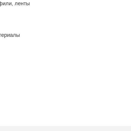
фили, ленты
атериалы