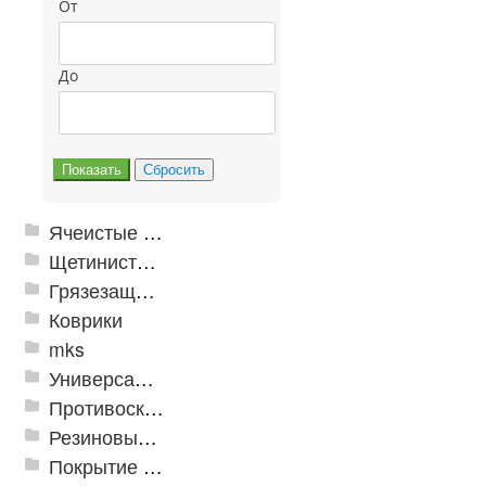
От
До
Ячеистые грязезащитные покрытия
Щетинистые покрытия
Грязезащитные, влаговпитывающие покрытия
Коврики
mks
Универсальные модульные покрытия
Противоскользящая защита для лестниц, профили, ленты
Резиновые и ПВХ дорожки
Покрытие из резиновой крошки