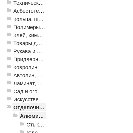
Техническая резина
Асбестотехнические и теплоизоляционные материалы
Кольца, шайбы, манжеты
Полимеры и пластики
Клей, химия, сопутствующие товары
Товары для дома
Рукава и шланги промышленные
Придверные решетки
Ковролин
Автолин, Транслин, Линолеум
Ламинат, Кварцвиниловая плитка SPC
Сад и огород
Искусственная трава
Отделочные профили
Алюминиевые пороги
Стыкоперекрывающие алюминиевые пороги
Угловые алюминиевые пороги