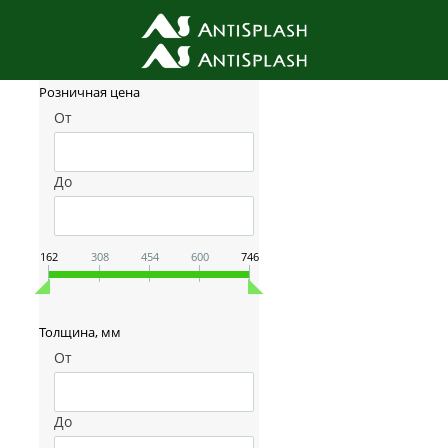
Фильтр товаров
Розничная цена
От
До
162
308
454
600
746
Толщина, мм
От
До