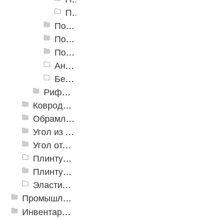
Пороги алюминиевые ПС-09 13 мм, сосна
Пороги алюминиевые ПС-10 18 мм, Т-образные, гнущиеся
Пороги алюминиевые ПС-11 26 мм, Т-образные, гнущиеся
Пороги алюминиевые ПС-15 29 мм (скрытый крепеж)
Анодированный Т-профиль
Без покрытия Т-профиль (голый алюминий)
Рифленые алюминиевые листы и углы квинтет
Ковродержатели
Обрамление
Угол из ПВХ
Угол отделочный арочный
Плинтус для столешниц
Плинтусы «KronPlast»
Эластичный напольно-стыковочный профиль Cezar
Промышленный текстиль
Инвентарь для клининга