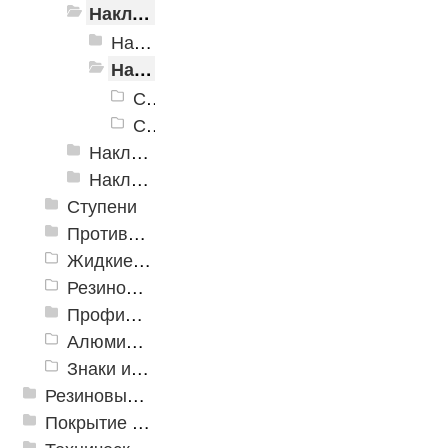
Накладки самоклеящиеся «Евроступень»
Накладки самоклеящиеся «Евроступень», полоса
Накладки самоклеящиеся «Евроступень», уголок
Самоклеящийся уголок «Евроступень-У40»
Самоклеящийся уголок «Евроступень-Угол», 50 мм
Накладки «AntiSplash»
Накладки противоскользящие из каучука
Ступени
Противоскользящие ленты
Жидкие противоскользящие средства
Резиновый профиль с алюминиевой вставкой «NoSlip»
Профили закладные
Алюминиевый профиль для ленты
Знаки из полистирола для разметки пола
Резиновые и ПВХ дорожки
Покрытие из резиновой крошки