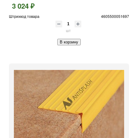
3 024 ₽
Штрихкод товара
4605500051697
шт
В корзину