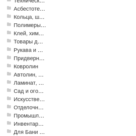
Техническая резина
Асбестотехнические и теплоизоляционные материалы
Кольца, шайбы, манжеты
Полимеры и пластики
Клей, химия, сопутствующие товары
Товары для дома
Рукава и шланги промышленные
Придверные решетки
Ковролин
Автолин, Транслин, Линолеум
Ламинат, Кварцвиниловая плитка SPC
Сад и огород
Искусственная трава
Отделочные профили
Промышленный текстиль
Инвентарь для клининга
Для Бани и Сауны