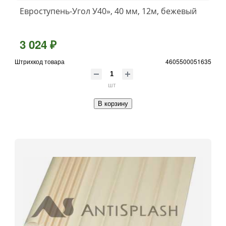
Евроступень-Угол У40», 40 мм, 12м, бежевый
3 024 ₽
Штрихкод товара
4605500051635
шт
В корзину