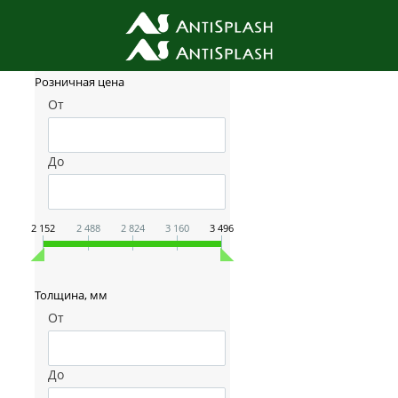
Фильтр товаров
Розничная цена
От
До
2 152
2 488
2 824
3 160
3 496
Толщина, мм
От
До