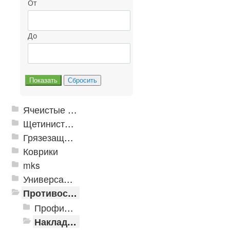
От
До
Ячеистые грязезащитные покрытия
Щетинистые покрытия
Грязезащитные, влаговпитывающие покрытия
Коврики
mks
Универсальные модульные покрытия
Противоскользящая защита для лестниц, профили, ленты
Профили алюминиевые с резиновой вставкой
Накладки противоскользящие резиновые