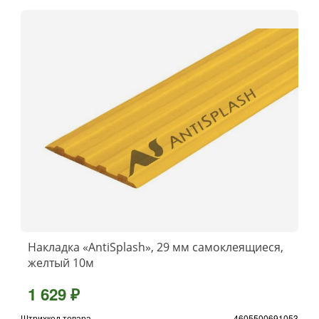
Накладка «AntiSplash», 29 мм самоклеящиеся,
желтый 10м
1 629 ₽
Штрихкод товара
4605500691053