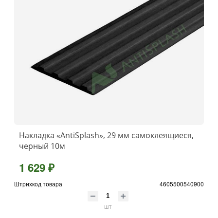
Накладка «AntiSplash», 29 мм самоклеящиеся,
черный 10м
1 629 ₽
Штрихкод товара
4605500540900
шт