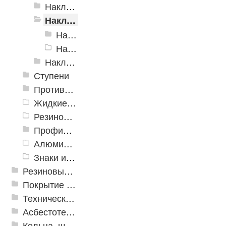
Накладки самоклеящиеся «Евроступень»
Накладки «AntiSplash»
Накладки "AntiSplash" полоса
Накладки самоклеящиеся «AntiSplash», уголок
Накладки противоскользящие из каучука
Ступени
Противоскользящие ленты
Жидкие противоскользящие средства
Резиновый профиль с алюминиевой вставкой «NoSlip»
Профили закладные
Алюминиевый профиль для ленты
Знаки из полистирола для разметки пола
Резиновые и ПВХ дорожки
Покрытие из резиновой крошки
Техническая резина
Асбестотехнические и теплоизоляционные материалы
Кольца, шайбы, манжеты