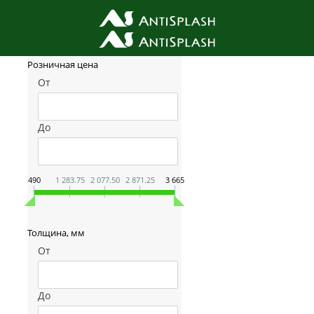
Фильтр товаров
Розничная цена
От
До
490
1 283.75
2 077.50
2 871.25
3 665
Толщина, мм
От
До