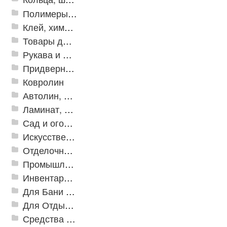
Полимеры и пластики
Клей, химия, сопутствующие товары
Товары для дома
Рукава и шланги промышленные
Придверные решетки
Ковролин
Автолин, Транслин, Линолеум
Ламинат, Кварцвиниловая плитка SPC
Сад и огород
Искусственная трава
Отделочные профили
Промышленный текстиль
Инвентарь для клининга
Для Бани и Сауны
Для Отдыха и Пикника
Средства от насекомых и садовых вредителей