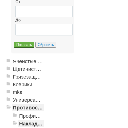
От
До
Ячеистые грязезащитные покрытия
Щетинистые покрытия
Грязезащитные, влаговпитывающие покрытия
Коврики
mks
Универсальные модульные покрытия
Противоскользящая защита для лестниц, профили, ленты
Профили алюминиевые с резиновой вставкой
Накладки противоскользящие резиновые