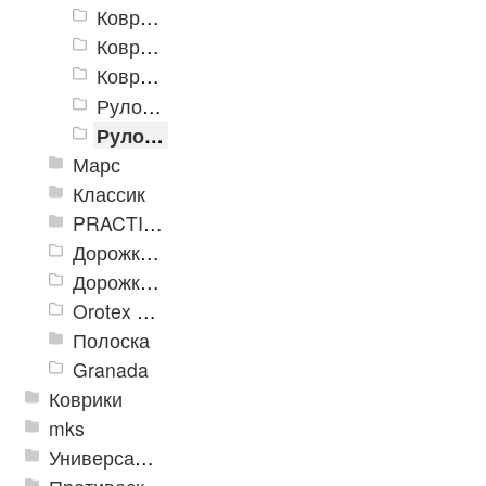
Коврики «Профи» 400x600 мм
Коврики «Профи» 600x900 мм
Коврики «Профи» 800x1200 мм
Рулон «Профи» 0,9 x 15 м
Рулон «Профи» 1,2 x 15 м
Марс
Классик
PRACTICAL
Дорожка влаговпитывающая Лидер XL
Дорожки «Фаворит»
Orotex GIN
Полоска
Granada
Коврики
mks
Универсальные модульные покрытия