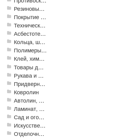
Противоскользящая защита для лестниц, профили, ленты
Резиновые и ПВХ дорожки
Покрытие из резиновой крошки
Техническая резина
Асбестотехнические и теплоизоляционные материалы
Кольца, шайбы, манжеты
Полимеры и пластики
Клей, химия, сопутствующие товары
Товары для дома
Рукава и шланги промышленные
Придверные решетки
Ковролин
Автолин, Транслин, Линолеум
Ламинат, Кварцвиниловая плитка SPC
Сад и огород
Искусственная трава
Отделочные профили