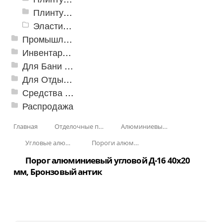
Плинтусы «KronPlast»
Эластичный напольно-стыковочный профиль Cezar
Промышленный текстиль
Инвентарь для клининга
Для Бани и Сауны
Для Отдыха и Пикника
Средства от насекомых и садовых вредителей
Распродажа
Главная
Отделочные профили
Алюминиевые пороги
Угловые алюминиевые пороги
Пороги алюминиевые угловые Д-16 40х20 мм
Порог алюминиевый угловой Д-16 40x20
мм, Бронзовый антик