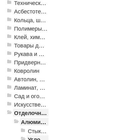
Техническая резина
Асбестотехнические и теплоизоляционные материалы
Кольца, шайбы, манжеты
Полимеры и пластики
Клей, химия, сопутствующие товары
Товары для дома
Рукава и шланги промышленные
Придверные решетки
Ковролин
Автолин, Транслин, Линолеум
Ламинат, Кварцвиниловая плитка SPC
Сад и огород
Искусственная трава
Отделочные профили
Алюминиевые пороги
Стыкоперекрывающие алюминиевые пороги
Угловые алюминиевые пороги