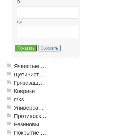
От
До
Ячеистые грязезащитные покрытия
Щетинистые покрытия
Грязезащитные, влаговпитывающие покрытия
Коврики
mks
Универсальные модульные покрытия
Противоскользящая защита для лестниц, профили, ленты
Резиновые и ПВХ дорожки
Покрытие из резиновой крошки