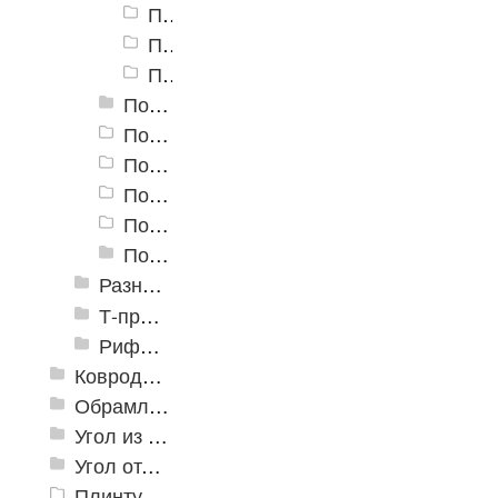
Порог алюминиевый угловой Д-16 40x20 мм, Золото КЕ
Порог алюминиевый угловой Д-16 40x20 мм, Медный антик
Порог алюминиевый угловой Д-16 40x20 мм, Серебро НЕ
Пороги алюминиевые угловые Д-19 30х30 мм
Пороги алюминиевые угловые УКВ
Пороги алюминиевые угловые 30х30
Пороги алюминиевые угловые 40х40
Пороги алюминиевые угловые 20х20
Пороги алюминиевые угловые Д-5 20х20мм
Разноуровневые алюминиевые профили
Т-профиль
Рифленые алюминиевые листы и углы квинтет
Ковродержатели
Обрамление
Угол из ПВХ
Угол отделочный арочный
Плинтус для столешниц