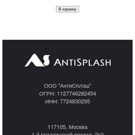
В корзину
ООО "АнтиСплэш"
ОГРН: 1127746282454
ИНН: 7724830295
117105, Москва
1-й Нагатинский проезд, 2с2