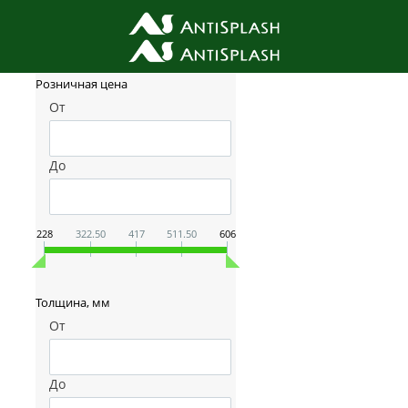
Фильтр товаров
Розничная цена
От
До
228
322.50
417
511.50
606
Толщина, мм
От
До