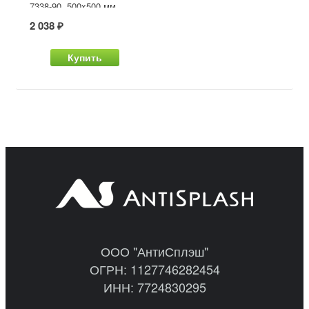
7338-90, 500x500 мм
2 038 ₽
Купить
ООО "АнтиСплэш"
ОГРН: 1127746282454
ИНН: 7724830295