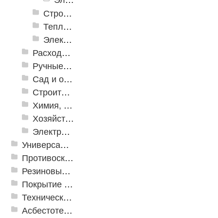
Строительное оборудование
Тепло и клининговое оборудование (уборка)
Электроинструменты
Расходные инструменты
Ручные инструменты
Сад и огород
Строительная Химия и принадлежности
Химия, крепеж, СИЗ
Хозяйственные принадлежности
Электрика и свет
Универсальные модульные покрытия
Противоскользящая защита для лестниц, профили, ленты
Резиновые и ПВХ дорожки
Покрытие из резиновой крошки
Техническая резина
Асбестотехнические и теплоизоляционные материалы