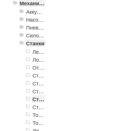
Механизированные инструменты
Аккумуляторный инструмент
Насосное оборудование
Пневматика
Силовое оборудование
Станки
Ленточные пилы
Лобзиковые станки
Отрезные (монтажные) пилы
Станки распиловочные (циркулярные)
Станки рейсмусовые
Станки сверлильные
Станки фуговально-рейсмусовые
Станки шлифовальные
Токарные станки
Точила
Электроплиткорезы