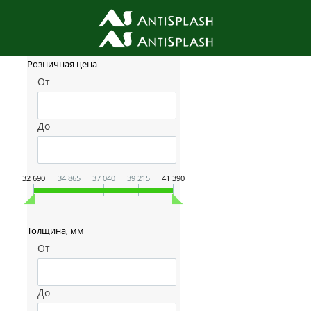
Фильтр товаров
Розничная цена
От
До
32 690
34 865
37 040
39 215
41 390
Толщина, мм
От
До