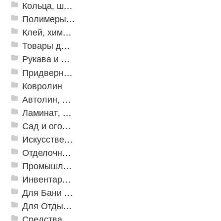
Кольца, шайбы, манжеты
Полимеры и пластики
Клей, химия, сопутствующие товары
Товары для дома
Рукава и шланги промышленные
Придверные решетки
Ковролин
Автолин, Транслин, Линолеум
Ламинат, Кварцвиниловая плитка SPC
Сад и огород
Искусственная трава
Отделочные профили
Промышленный текстиль
Инвентарь для клининга
Для Бани и Сауны
Для Отдыха и Пикника
Средства от насекомых и садовых вредителей