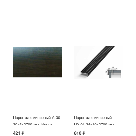
Порог алюминиевый А-30
Порог алюминиевый
30х5x2700 мм, Венге
ПУ-01 24x10x2700 мм,
окрашенный в черный
421 ₽
810 ₽