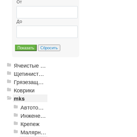
От
До
Ячеистые грязезащитные покрытия
Щетинистые покрытия
Грязезащитные, влаговпитывающие покрытия
Коврики
mks
Автотовары
Инженерная сантехника и инструменты
Крепеж
Малярно-штукатурные инструменты