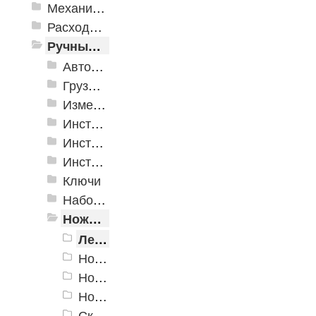
Механизированные инструменты
Расходные инструменты
Ручные инструменты
Автомобильные инструменты
Грузоподъёмное оборудование
Измерительные инструменты
Инструмент для крепления листовых материалов
Инструменты для крепления листовых материалов
Инструменты по кафелю и стеклу
Ключи
Наборы инструмента
Ножи технические
Лезвия сменные
Ножи круговые, перовые, технические, принадлежности
Ножи с сегментированным лезвием
Ножи, Скребки и принадлежности
Скребки и цикли