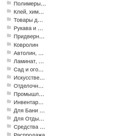
Полимеры и пластики
Клей, химия, сопутствующие товары
Товары для дома
Рукава и шланги промышленные
Придверные решетки
Ковролин
Автолин, Транслин, Линолеум
Ламинат, Кварцвиниловая плитка SPC
Сад и огород
Искусственная трава
Отделочные профили
Промышленный текстиль
Инвентарь для клининга
Для Бани и Сауны
Для Отдыха и Пикника
Средства от насекомых и садовых вредителей
Распродажа