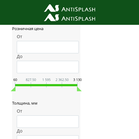
Фильтр товаров
Розничная цена
От
До
60
827.50
1 595
2 362.50
3 130
Толщина, мм
От
До