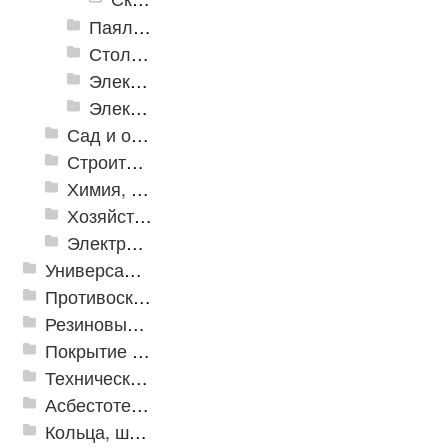
Паяльное оборудование
Столярно-слесарные инструменты
Электромонтажный инструмент
Электронные измерительные инструменты
Сад и огород
Строительная Химия и принадлежности
Химия, крепеж, СИЗ
Хозяйственные принадлежности
Электрика и свет
Универсальные модульные покрытия
Противоскользящая защита для лестниц, профили, ленты
Резиновые и ПВХ дорожки
Покрытие из резиновой крошки
Техническая резина
Асбестотехнические и теплоизоляционные материалы
Кольца, шайбы, манжеты