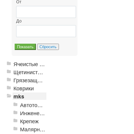
От
До
Ячеистые грязезащитные покрытия
Щетинистые покрытия
Грязезащитные, влаговпитывающие покрытия
Коврики
mks
Автотовары
Инженерная сантехника и инструменты
Крепеж
Малярно-штукатурные инструменты