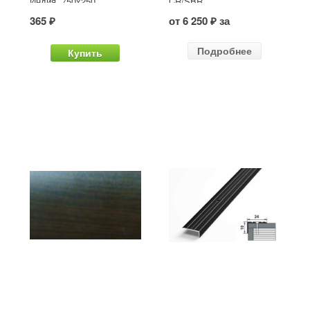
Индия, 750x250
CR/SBR
365 ₽
от 6 250 ₽ за
Подробнее
Купить