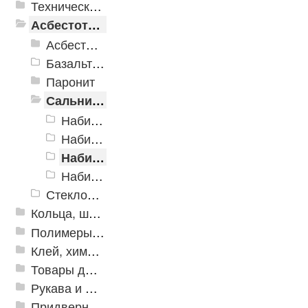
Техническая резина
Асбестотехнические и теплоизоляционные материалы
Асбестотехнические изделия
Базальтовые шнуры
Паронит
Сальниковая набивка
Набивки АГИ
Набивки АС
Набивки АФТ
Набивки безасбестовые
Стеклоткань Стеклопластик
Кольца, шайбы, манжеты
Полимеры и пластики
Клей, химия, сопутствующие товары
Товары для дома
Рукава и шланги промышленные
Придверные решетки