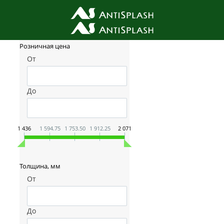
Фильтр товаров
Розничная цена
От
До
1 436
1 594.75
1 753.50
1 912.25
2 071
Толщина, мм
От
До