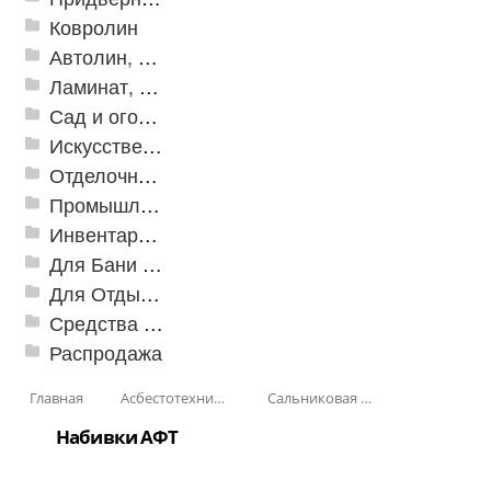
Ковролин
Автолин, Транслин, Линолеум
Ламинат, Кварцвиниловая плитка SPC
Сад и огород
Искусственная трава
Отделочные профили
Промышленный текстиль
Инвентарь для клининга
Для Бани и Сауны
Для Отдыха и Пикника
Средства от насекомых и садовых вредителей
Распродажа
Главная
Асбестотехнические и теплоизоляционные материалы
Сальниковая набивка
Набивки АФТ