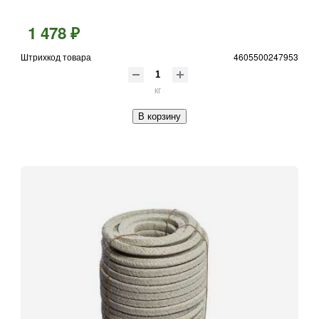
1 478 ₽
Штрихкод товара
4605500247953
кг
В корзину