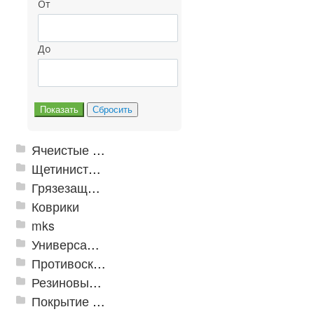
От
До
Ячеистые грязезащитные покрытия
Щетинистые покрытия
Грязезащитные, влаговпитывающие покрытия
Коврики
mks
Универсальные модульные покрытия
Противоскользящая защита для лестниц, профили, ленты
Резиновые и ПВХ дорожки
Покрытие из резиновой крошки