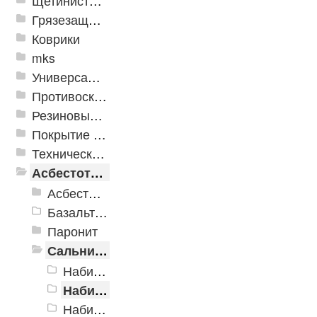
Щетинистые покрытия
Грязезащитные, влаговпитывающие покрытия
Коврики
mks
Универсальные модульные покрытия
Противоскользящая защита для лестниц, профили, ленты
Резиновые и ПВХ дорожки
Покрытие из резиновой крошки
Техническая резина
Асбестотехнические и теплоизоляционные материалы
Асбестотехнические изделия
Базальтовые шнуры
Паронит
Сальниковая набивка
Набивки АГИ
Набивки АС
Набивки АФТ