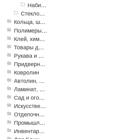
Набивки безасбестовые
Стеклоткань Стеклопластик
Кольца, шайбы, манжеты
Полимеры и пластики
Клей, химия, сопутствующие товары
Товары для дома
Рукава и шланги промышленные
Придверные решетки
Ковролин
Автолин, Транслин, Линолеум
Ламинат, Кварцвиниловая плитка SPC
Сад и огород
Искусственная трава
Отделочные профили
Промышленный текстиль
Инвентарь для клининга