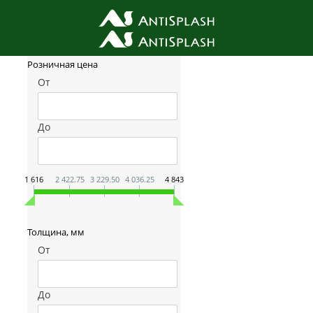
Фильтр товаров
Розничная цена
От
До
1 616
2 422.75
3 229.50
4 036.25
4 843
Толщина, мм
От
До