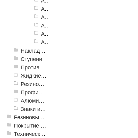
Алюминиевый угол-порог АУ-160, желтый
Алюминиевый угол-порог АУ-160, белый
Алюминиевый угол-порог АУ-160, голубой
Алюминиевый угол-порог АУ-160, синий
Алюминиевый угол-порог АУ-160, красный
Алюминиевый угол-порог АУ-160, зеленый
Накладки противоскользящие резиновые
Ступени
Противоскользящие ленты
Жидкие противоскользящие средства
Резиновый профиль с алюминиевой вставкой «NoSlip»
Профили закладные
Алюминиевый профиль для ленты
Знаки из полистирола для разметки пола
Резиновые и ПВХ дорожки
Покрытие из резиновой крошки
Техническая резина