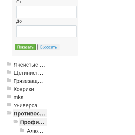
От
До
Ячеистые грязезащитные покрытия
Щетинистые покрытия
Грязезащитные, влаговпитывающие покрытия
Коврики
mks
Универсальные модульные покрытия
Противоскользящая защита для лестниц, профили, ленты
Профили алюминиевые с резиновой вставкой
Алюминиевая полоса с резиновыми вставками