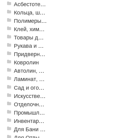
Асбестотехнические и теплоизоляционные материалы
Кольца, шайбы, манжеты
Полимеры и пластики
Клей, химия, сопутствующие товары
Товары для дома
Рукава и шланги промышленные
Придверные решетки
Ковролин
Автолин, Транслин, Линолеум
Ламинат, Кварцвиниловая плитка SPC
Сад и огород
Искусственная трава
Отделочные профили
Промышленный текстиль
Инвентарь для клининга
Для Бани и Сауны
Для Отдыха и Пикника