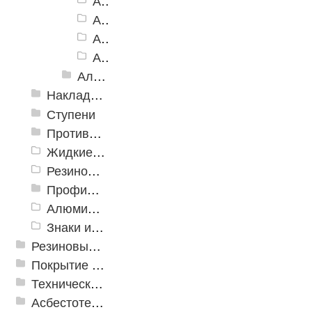
Алюминиевый угол-порог АУ-98, зеленый
Алюминиевый угол-порог АУ-98, синий
Алюминиевый угол-порог АУ-98, белый
Алюминиевый угол-порог АУ-98, голубой
Алюминиевый угол-порог с пятью резиновыми вставками АУ-160
Накладки противоскользящие резиновые
Ступени
Противоскользящие ленты
Жидкие противоскользящие средства
Резиновый профиль с алюминиевой вставкой «NoSlip»
Профили закладные
Алюминиевый профиль для ленты
Знаки из полистирола для разметки пола
Резиновые и ПВХ дорожки
Покрытие из резиновой крошки
Техническая резина
Асбестотехнические и теплоизоляционные материалы