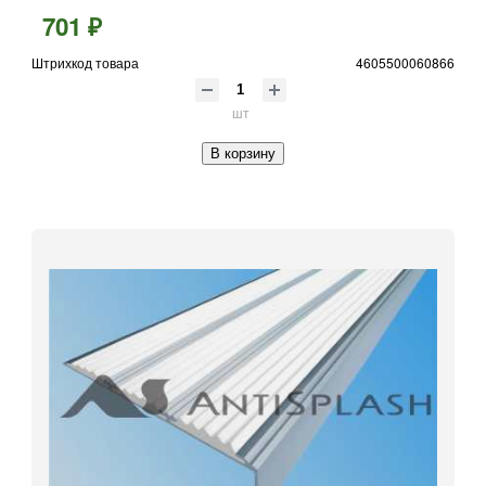
701 ₽
Штрихкод товара
4605500060866
шт
В корзину