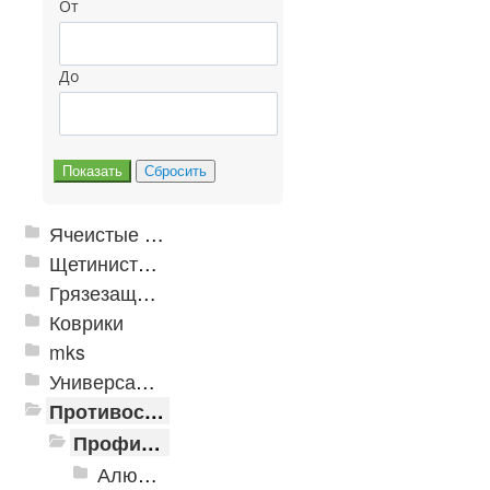
От
До
Ячеистые грязезащитные покрытия
Щетинистые покрытия
Грязезащитные, влаговпитывающие покрытия
Коврики
mks
Универсальные модульные покрытия
Противоскользящая защита для лестниц, профили, ленты
Профили алюминиевые с резиновой вставкой
Алюминиевая полоса с резиновыми вставками