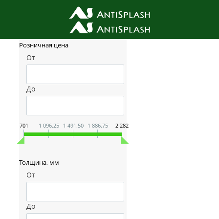
Фильтр товаров
Розничная цена
От
До
701
1 096.25
1 491.50
1 886.75
2 282
Толщина, мм
От
До