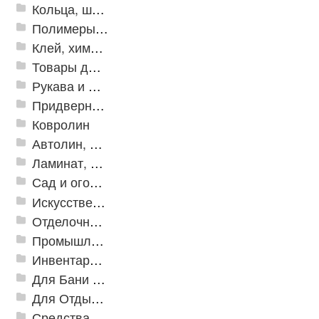
Кольца, шайбы, манжеты
Полимеры и пластики
Клей, химия, сопутствующие товары
Товары для дома
Рукава и шланги промышленные
Придверные решетки
Ковролин
Автолин, Транслин, Линолеум
Ламинат, Кварцвиниловая плитка SPC
Сад и огород
Искусственная трава
Отделочные профили
Промышленный текстиль
Инвентарь для клининга
Для Бани и Сауны
Для Отдыха и Пикника
Средства от насекомых и садовых вредителей