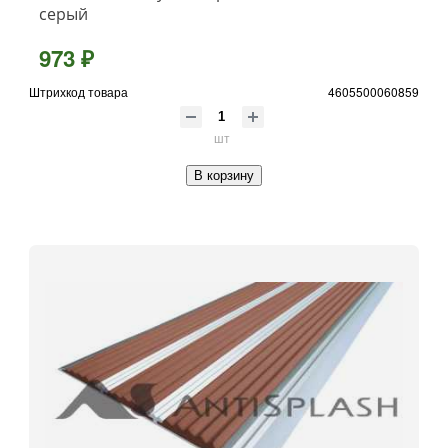
серый
973 ₽
Штрихкод товара
4605500060859
шт
В корзину