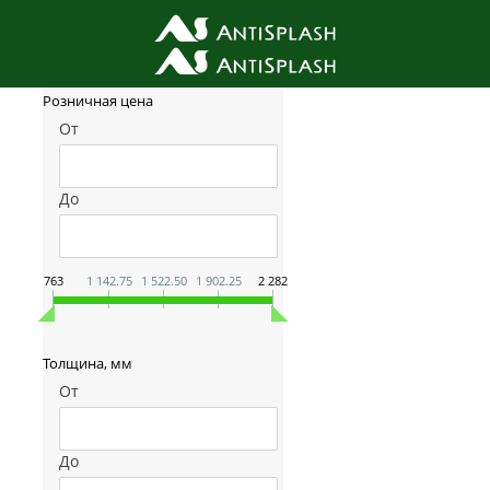
Фильтр товаров
Розничная цена
От
До
763
1 142.75
1 522.50
1 902.25
2 282
Толщина, мм
От
До