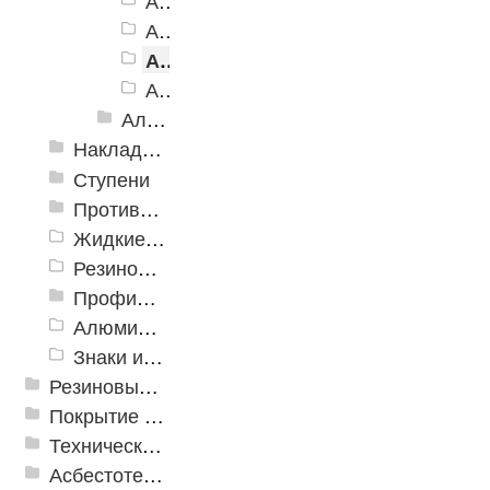
Алюминиевый угол-порог АУ-98, зеленый
Алюминиевый угол-порог АУ-98, синий
Алюминиевый угол-порог АУ-98, белый
Алюминиевый угол-порог АУ-98, голубой
Алюминиевый угол-порог с пятью резиновыми вставками АУ-160
Накладки противоскользящие резиновые
Ступени
Противоскользящие ленты
Жидкие противоскользящие средства
Резиновый профиль с алюминиевой вставкой «NoSlip»
Профили закладные
Алюминиевый профиль для ленты
Знаки из полистирола для разметки пола
Резиновые и ПВХ дорожки
Покрытие из резиновой крошки
Техническая резина
Асбестотехнические и теплоизоляционные материалы