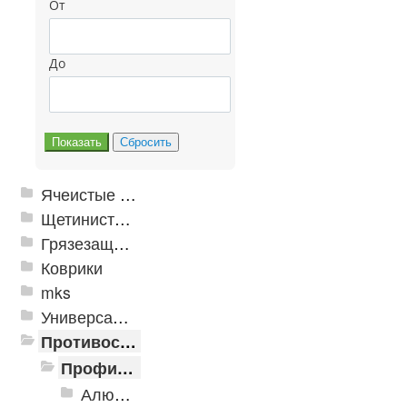
От
До
Ячеистые грязезащитные покрытия
Щетинистые покрытия
Грязезащитные, влаговпитывающие покрытия
Коврики
mks
Универсальные модульные покрытия
Противоскользящая защита для лестниц, профили, ленты
Профили алюминиевые с резиновой вставкой
Алюминиевая полоса с резиновыми вставками