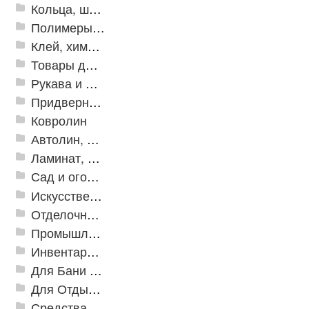
Кольца, шайбы, манжеты
Полимеры и пластики
Клей, химия, сопутствующие товары
Товары для дома
Рукава и шланги промышленные
Придверные решетки
Ковролин
Автолин, Транслин, Линолеум
Ламинат, Кварцвиниловая плитка SPC
Сад и огород
Искусственная трава
Отделочные профили
Промышленный текстиль
Инвентарь для клининга
Для Бани и Сауны
Для Отдыха и Пикника
Средства от насекомых и садовых вредителей