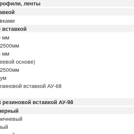
профили, ленты
авкой
авками
 вставкой
0 мм
 2500мм
3 мм
еевой основе)
 2500мм
иум
езиновой вставкой АУ-68
 резиновой вставкой АУ-98
 черный
ричневый
рый