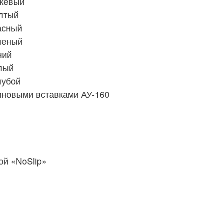
ежевый
лтый
асный
леный
ний
лый
лубой
иновыми вставками АУ-160
й «NoSlip»