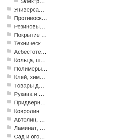
Электрика и свет
Универсальные модульные покрытия
Противоскользящая защита для лестниц, профили, ленты
Резиновые и ПВХ дорожки
Покрытие из резиновой крошки
Техническая резина
Асбестотехнические и теплоизоляционные материалы
Кольца, шайбы, манжеты
Полимеры и пластики
Клей, химия, сопутствующие товары
Товары для дома
Рукава и шланги промышленные
Придверные решетки
Ковролин
Автолин, Транслин, Линолеум
Ламинат, Кварцвиниловая плитка SPC
Сад и огород