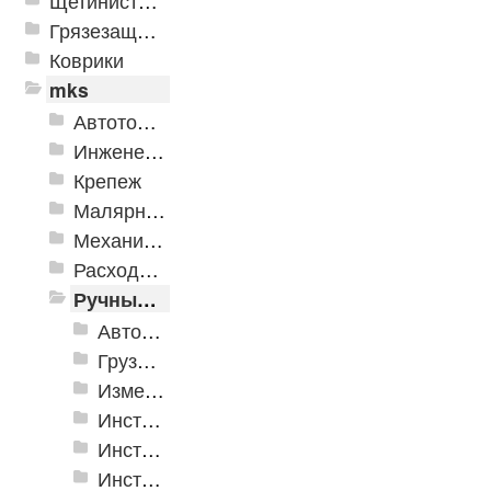
Щетинистые покрытия
Грязезащитные, влаговпитывающие покрытия
Коврики
mks
Автотовары
Инженерная сантехника и инструменты
Крепеж
Малярно-штукатурные инструменты
Механизированные инструменты
Расходные инструменты
Ручные инструменты
Автомобильные инструменты
Грузоподъёмное оборудование
Измерительные инструменты
Инструмент для крепления листовых материалов
Инструменты для крепления листовых материалов
Инструменты по кафелю и стеклу