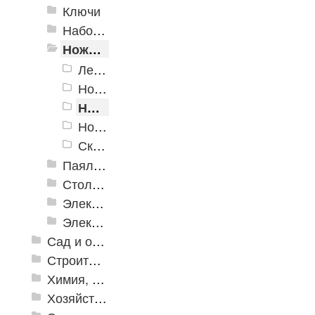
Ключи
Наборы инструмента
Ножи технические
Лезвия сменные
Ножи круговые, перовые, технические, принадлежности
Ножи с сегментированным лезвием
Ножи, Скребки и принадлежности
Скребки и цикли
Паяльное оборудование
Столярно-слесарные инструменты
Электромонтажный инструмент
Электронные измерительные инструменты
Сад и огород
Строительная Химия и принадлежности
Химия, крепеж, СИЗ
Хозяйственные принадлежности