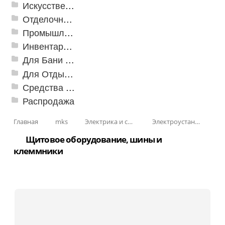
Искусственная трава
Отделочные профили
Промышленный текстиль
Инвентарь для клининга
Для Бани и Сауны
Для Отдыха и Пикника
Средства от насекомых и садовых вредителей
Распродажа
Главная
mks
Электрика и свет
Электроустановочные изделия
Щитовое оборудование, шины и
клеммники