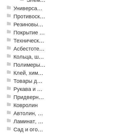
Универсальные модульные покрытия
Противоскользящая защита для лестниц, профили, ленты
Резиновые и ПВХ дорожки
Покрытие из резиновой крошки
Техническая резина
Асбестотехнические и теплоизоляционные материалы
Кольца, шайбы, манжеты
Полимеры и пластики
Клей, химия, сопутствующие товары
Товары для дома
Рукава и шланги промышленные
Придверные решетки
Ковролин
Автолин, Транслин, Линолеум
Ламинат, Кварцвиниловая плитка SPC
Сад и огород