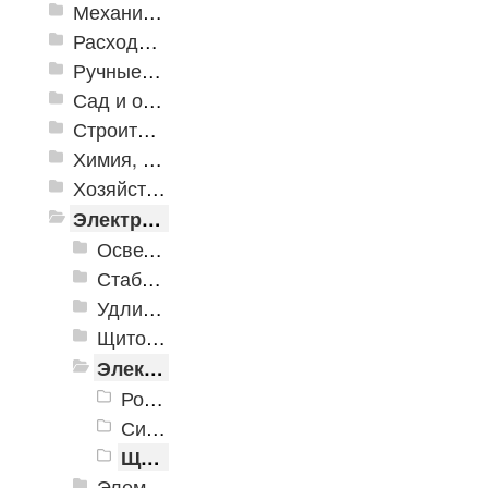
Механизированные инструменты
Расходные инструменты
Ручные инструменты
Сад и огород
Строительная Химия и принадлежности
Химия, крепеж, СИЗ
Хозяйственные принадлежности
Электрика и свет
Осветительное оборудование
Стабилизаторы напряжения
Удлинители электрические
Щитовое оборудование
Электроустановочные изделия
Розетки и выключатели
Силовые разъемы и колодки
Щитовое оборудование, шины и клеммники
Элементы питания и зарядные устройства