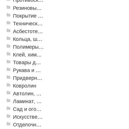
Резиновые и ПВХ дорожки
Покрытие из резиновой крошки
Техническая резина
Асбестотехнические и теплоизоляционные материалы
Кольца, шайбы, манжеты
Полимеры и пластики
Клей, химия, сопутствующие товары
Товары для дома
Рукава и шланги промышленные
Придверные решетки
Ковролин
Автолин, Транслин, Линолеум
Ламинат, Кварцвиниловая плитка SPC
Сад и огород
Искусственная трава
Отделочные профили