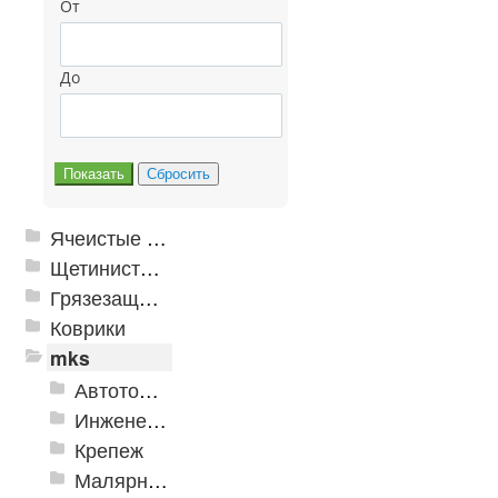
От
До
Ячеистые грязезащитные покрытия
Щетинистые покрытия
Грязезащитные, влаговпитывающие покрытия
Коврики
mks
Автотовары
Инженерная сантехника и инструменты
Крепеж
Малярно-штукатурные инструменты