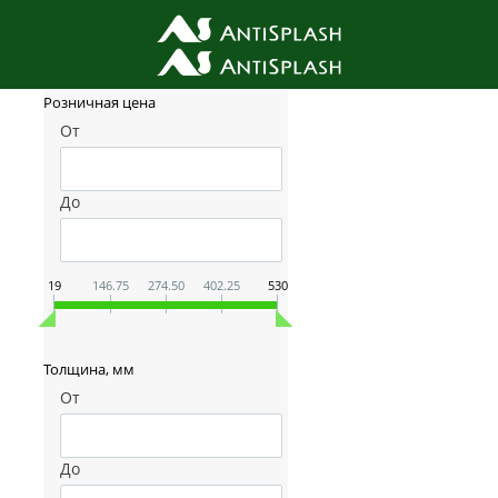
Фильтр товаров
Розничная цена
От
До
19
146.75
274.50
402.25
530
Толщина, мм
От
До