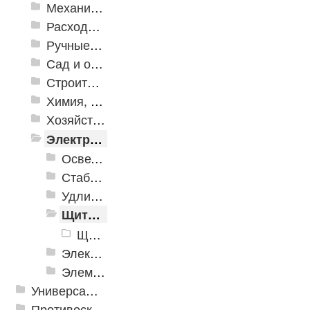
Механизированные инструменты
Расходные инструменты
Ручные инструменты
Сад и огород
Строительная Химия и принадлежности
Химия, крепеж, СИЗ
Хозяйственные принадлежности
Электрика и свет
Осветительное оборудование
Стабилизаторы напряжения
Удлинители электрические
Щитовое оборудование
Щитовое оборудование, шины и клеммники
Электроустановочные изделия
Элементы питания и зарядные устройства
Универсальные модульные покрытия
Противоскользящая защита для лестниц, профили, ленты