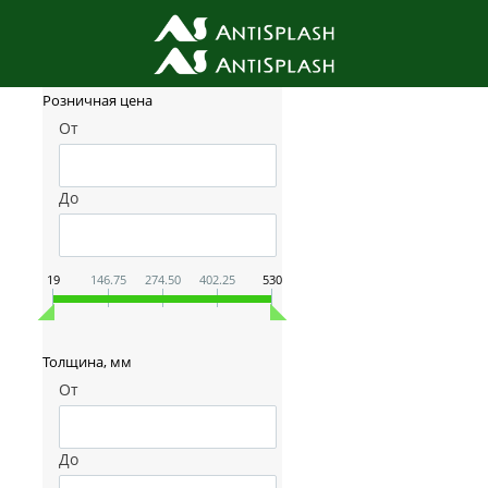
Фильтр товаров
Розничная цена
От
До
19
146.75
274.50
402.25
530
Толщина, мм
От
До