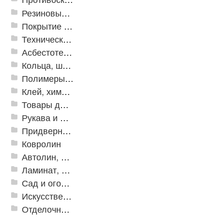
Резиновые и ПВХ дорожки
Покрытие из резиновой крошки
Техническая резина
Асбестотехнические и теплоизоляционные материалы
Кольца, шайбы, манжеты
Полимеры и пластики
Клей, химия, сопутствующие товары
Товары для дома
Рукава и шланги промышленные
Придверные решетки
Ковролин
Автолин, Транслин, Линолеум
Ламинат, Кварцвиниловая плитка SPC
Сад и огород
Искусственная трава
Отделочные профили