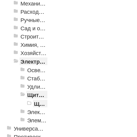
Механизированные инструменты
Расходные инструменты
Ручные инструменты
Сад и огород
Строительная Химия и принадлежности
Химия, крепеж, СИЗ
Хозяйственные принадлежности
Электрика и свет
Осветительное оборудование
Стабилизаторы напряжения
Удлинители электрические
Щитовое оборудование
Щитовое оборудование, шины и клеммники
Электроустановочные изделия
Элементы питания и зарядные устройства
Универсальные модульные покрытия
Противоскользящая защита для лестниц, профили, ленты