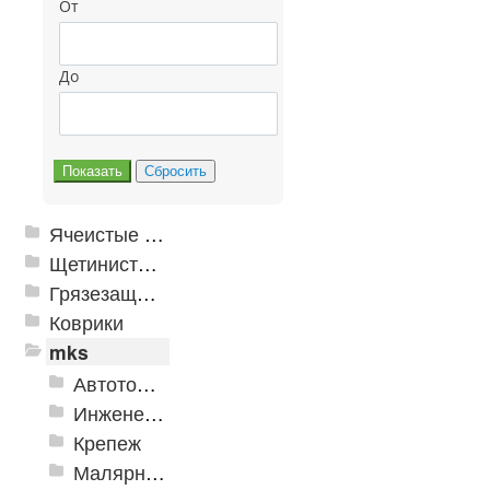
От
До
Ячеистые грязезащитные покрытия
Щетинистые покрытия
Грязезащитные, влаговпитывающие покрытия
Коврики
mks
Автотовары
Инженерная сантехника и инструменты
Крепеж
Малярно-штукатурные инструменты