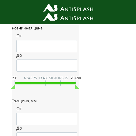
Фильтр товаров
Розничная цена
От
До
231
6 845.75
13 460.50
20 075.25
26 690
Толщина, мм
От
До