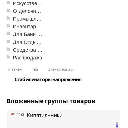
Искусственная трава
Отделочные профили
Промышленный текстиль
Инвентарь для клининга
Для Бани и Сауны
Для Отдыха и Пикника
Средства от насекомых и садовых вредителей
Распродажа
Главная
mks
Электрика и свет
Стабилизаторы напряжения
Вложенные группы товаров
Кипятильники
2