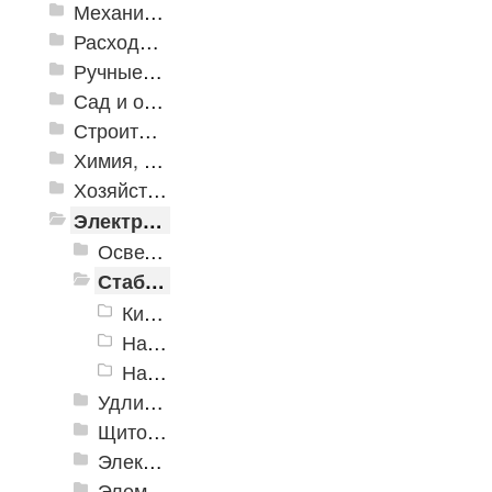
Механизированные инструменты
Расходные инструменты
Ручные инструменты
Сад и огород
Строительная Химия и принадлежности
Химия, крепеж, СИЗ
Хозяйственные принадлежности
Электрика и свет
Осветительное оборудование
Стабилизаторы напряжения
Кипятильники
Навесные стабилизаторы
Напольные стабилизаторы
Удлинители электрические
Щитовое оборудование
Электроустановочные изделия
Элементы питания и зарядные устройства