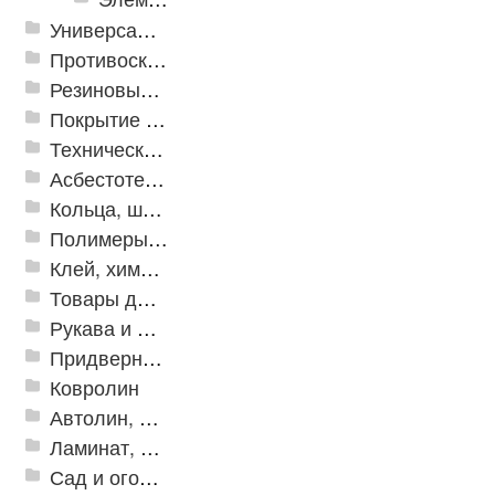
Универсальные модульные покрытия
Противоскользящая защита для лестниц, профили, ленты
Резиновые и ПВХ дорожки
Покрытие из резиновой крошки
Техническая резина
Асбестотехнические и теплоизоляционные материалы
Кольца, шайбы, манжеты
Полимеры и пластики
Клей, химия, сопутствующие товары
Товары для дома
Рукава и шланги промышленные
Придверные решетки
Ковролин
Автолин, Транслин, Линолеум
Ламинат, Кварцвиниловая плитка SPC
Сад и огород