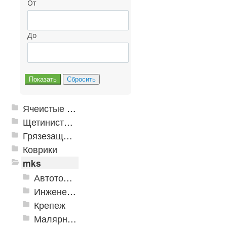
От
До
Ячеистые грязезащитные покрытия
Щетинистые покрытия
Грязезащитные, влаговпитывающие покрытия
Коврики
mks
Автотовары
Инженерная сантехника и инструменты
Крепеж
Малярно-штукатурные инструменты