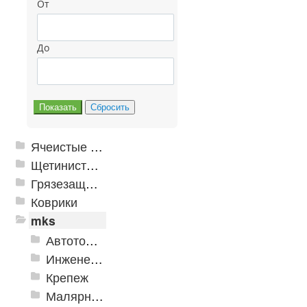
От
До
Ячеистые грязезащитные покрытия
Щетинистые покрытия
Грязезащитные, влаговпитывающие покрытия
Коврики
mks
Автотовары
Инженерная сантехника и инструменты
Крепеж
Малярно-штукатурные инструменты