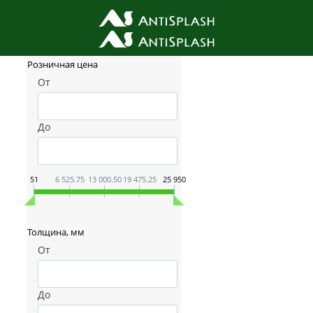
Фильтр товаров
Розничная цена
От
До
51
6 525.75
13 000.50
19 475.25
25 950
Толщина, мм
От
До