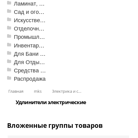
Ламинат, Кварцвиниловая плитка SPC
Сад и огород
Искусственная трава
Отделочные профили
Промышленный текстиль
Инвентарь для клининга
Для Бани и Сауны
Для Отдыха и Пикника
Средства от насекомых и садовых вредителей
Распродажа
Главная
mks
Электрика и свет
Удлинители электрические
Вложенные группы товаров