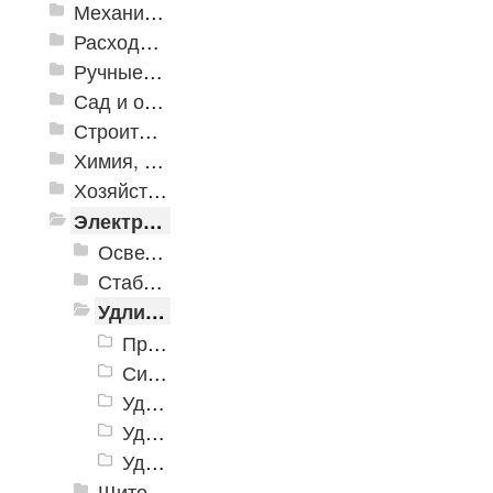
Механизированные инструменты
Расходные инструменты
Ручные инструменты
Сад и огород
Строительная Химия и принадлежности
Химия, крепеж, СИЗ
Хозяйственные принадлежности
Электрика и свет
Осветительное оборудование
Стабилизаторы напряжения
Удлинители электрические
Провода и кабели
Силовые разъемы и колодки
Удлинители бытовые
Удлинители на катушке силовые
Удлинители-шнуры силовые
Щитовое оборудование