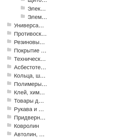
Электроустановочные изделия
Элементы питания и зарядные устройства
Универсальные модульные покрытия
Противоскользящая защита для лестниц, профили, ленты
Резиновые и ПВХ дорожки
Покрытие из резиновой крошки
Техническая резина
Асбестотехнические и теплоизоляционные материалы
Кольца, шайбы, манжеты
Полимеры и пластики
Клей, химия, сопутствующие товары
Товары для дома
Рукава и шланги промышленные
Придверные решетки
Ковролин
Автолин, Транслин, Линолеум