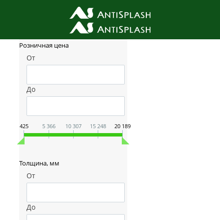
Фильтр товаров
Розничная цена
От
До
425
5 366
10 307
15 248
20 189
Толщина, мм
От
До