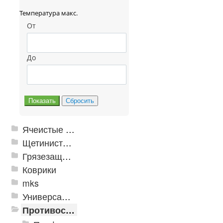
Температура макс.
От
До
Ячеистые грязезащитные покрытия
Щетинистые покрытия
Грязезащитные, влаговпитывающие покрытия
Коврики
mks
Универсальные модульные покрытия
Противоскользящая защита для лестниц, профили, ленты