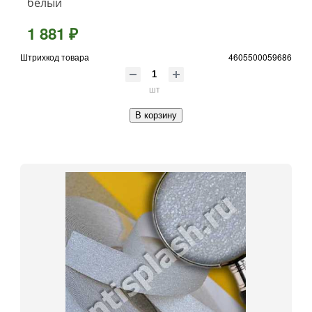
белый
1 881 ₽
Штрихкод товара
4605500059686
шт
В корзину