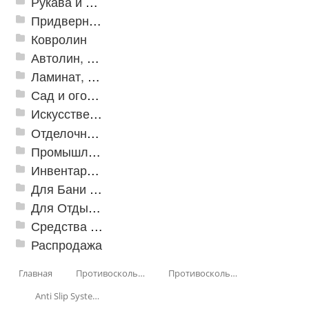
Рукава и шланги промышленные
Придверные решетки
Ковролин
Автолин, Транслин, Линолеум
Ламинат, Кварцвиниловая плитка SPC
Сад и огород
Искусственная трава
Отделочные профили
Промышленный текстиль
Инвентарь для клининга
Для Бани и Сауны
Для Отдыха и Пикника
Средства от насекомых и садовых вредителей
Распродажа
Главная
Противоскользящая защита для лестниц, профили, ленты
Противоскользящие ленты
Anti Slip Systems