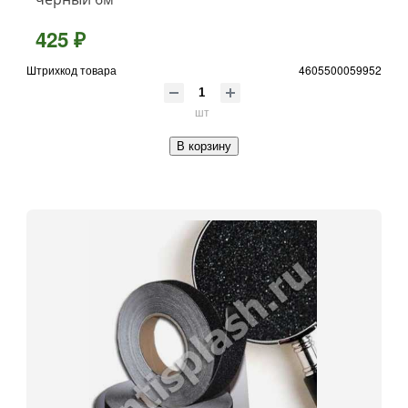
425 ₽
Штрихкод товара
4605500059952
шт
В корзину