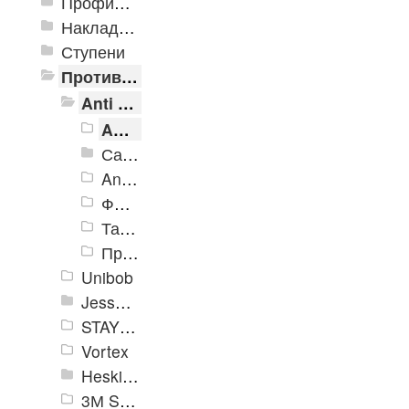
Профили алюминиевые с резиновой вставкой
Накладки противоскользящие резиновые
Ступени
Противоскользящие ленты
Anti Slip Systems
Anti Slip Systems крупной зернистости
Самоклеющиеся виниловые и полиуретановые ленты против скольжения
Anti Slip Systems грубой зернистости
Фотолюминисцентные ленты.
Тактильная лента Anti Slip System
Противоскользящие формуемые абразивные ленты
Unibob
Jessup Safety Track
STAYER Profi
Vortex
Heskins
3М Safety-Walk TM