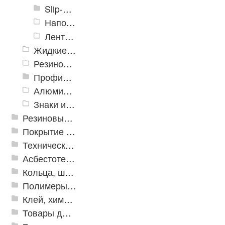
Slip-Stop
Напольная разметка, знаки
Ленты Зубр
Жидкие противоскользящие средства
Резиновый профиль с алюминиевой вставкой «NoSlip»
Профили закладные
Алюминиевый профиль для ленты
Знаки из полистирола для разметки пола
Резиновые и ПВХ дорожки
Покрытие из резиновой крошки
Техническая резина
Асбестотехнические и теплоизоляционные материалы
Кольца, шайбы, манжеты
Полимеры и пластики
Клей, химия, сопутствующие товары
Товары для дома