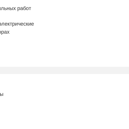
яльных работ
электрические
орах
ты