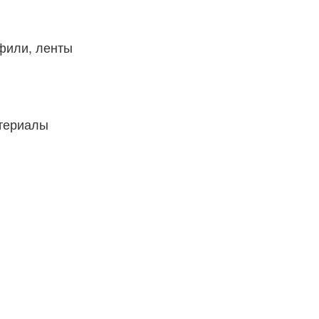
фили, ленты
атериалы