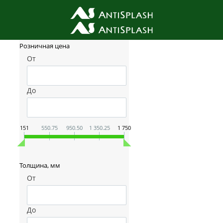
Фильтр товаров
Розничная цена
От
До
151
550.75
950.50
1 350.25
1 750
Толщина, мм
От
До