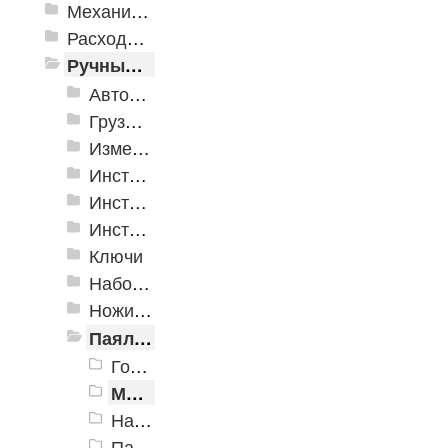
Механизированные инструменты
Расходные инструменты
Ручные инструменты
Автомобильные инструменты
Грузоподъёмное оборудование
Измерительные инструменты
Инструмент для крепления листовых материалов
Инструменты для крепления листовых материалов
Инструменты по кафелю и стеклу
Ключи
Наборы инструмента
Ножи технические
Паяльное оборудование
Горелки и паяльники газовые
Материалы и принадлежности для паяльных работ
Наборы для паяльных работ
Паяльники и приборы для выжигания электрические