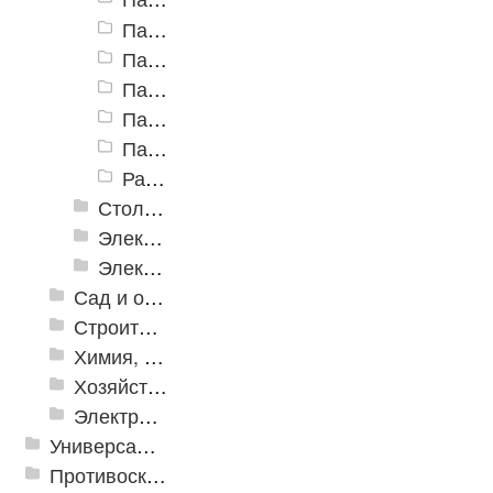
Паяльники на батарейках и аккумуляторах
Паяльники электрические
Паяльные лампы бензиновые
Паяльные станции
Паяльные фены
Расходники для паяльных работ
Столярно-слесарные инструменты
Электромонтажный инструмент
Электронные измерительные инструменты
Сад и огород
Строительная Химия и принадлежности
Химия, крепеж, СИЗ
Хозяйственные принадлежности
Электрика и свет
Универсальные модульные покрытия
Противоскользящая защита для лестниц, профили, ленты