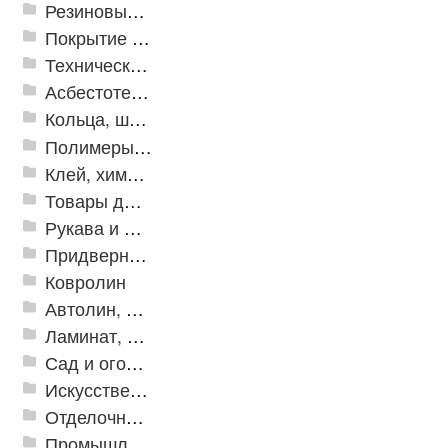
Резиновые и ПВХ дорожки
Покрытие из резиновой крошки
Техническая резина
Асбестотехнические и теплоизоляционные материалы
Кольца, шайбы, манжеты
Полимеры и пластики
Клей, химия, сопутствующие товары
Товары для дома
Рукава и шланги промышленные
Придверные решетки
Ковролин
Автолин, Транслин, Линолеум
Ламинат, Кварцвиниловая плитка SPC
Сад и огород
Искусственная трава
Отделочные профили
Промышленный текстиль