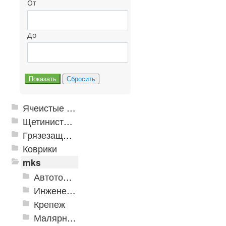
От
До
Ячеистые грязезащитные покрытия
Щетинистые покрытия
Грязезащитные, влаговпитывающие покрытия
Коврики
mks
Автотовары
Инженерная сантехника и инструменты
Крепеж
Малярно-штукатурные инструменты