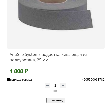
AntiSlip Systems водоотталкивающая из
полиуретана, 25 мм
4 808 ₽
Штрихкод товара
4605500063782
шт
В корзину