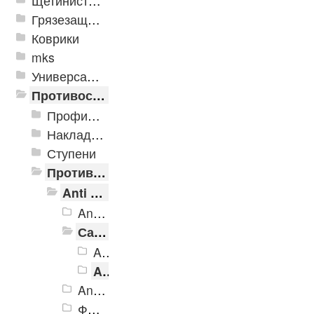
Щетинистые покрытия
Грязезащитные, влаговпитывающие покрытия
Коврики
mks
Универсальные модульные покрытия
Противоскользящая защита для лестниц, профили, ленты
Профили алюминиевые с резиновой вставкой
Накладки противоскользящие резиновые
Ступени
Противоскользящие ленты
Anti Slip Systems
Anti Slip Systems крупной зернистости
Самоклеющиеся виниловые и полиуретановые ленты против скольжения
AntiSlip Systems структурируемый винил
AntiSlip Systems структурируемый полиуретан
Anti Slip Systems грубой зернистости
Фотолюминисцентные ленты.