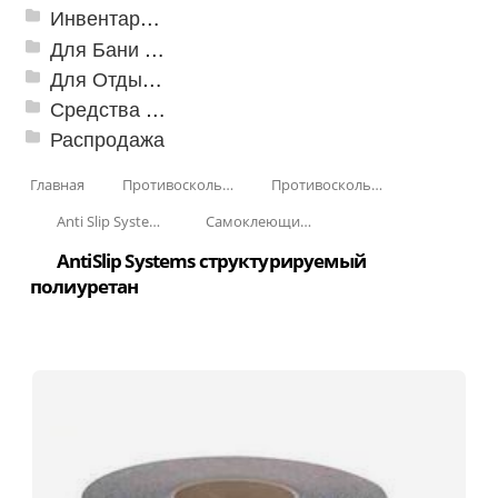
Инвентарь для клининга
Для Бани и Сауны
Для Отдыха и Пикника
Средства от насекомых и садовых вредителей
Распродажа
Главная
Противоскользящая защита для лестниц, профили, ленты
Противоскользящие ленты
Anti Slip Systems
Самоклеющиеся виниловые и полиуретановые ленты против скольжения
AntiSlip Systems структурируемый
полиуретан