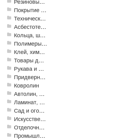
Резиновые и ПВХ дорожки
Покрытие из резиновой крошки
Техническая резина
Асбестотехнические и теплоизоляционные материалы
Кольца, шайбы, манжеты
Полимеры и пластики
Клей, химия, сопутствующие товары
Товары для дома
Рукава и шланги промышленные
Придверные решетки
Ковролин
Автолин, Транслин, Линолеум
Ламинат, Кварцвиниловая плитка SPC
Сад и огород
Искусственная трава
Отделочные профили
Промышленный текстиль