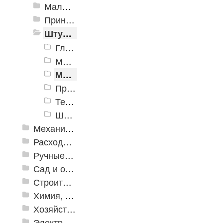
Малярные инструменты
Принадлежности для малярно-штукатурных работ
Штукатурный инструмент
Гладилки
Мастерки, кельмы
Миксеры универсальные
Правила
Терки
Шпатели
Механизированные инструменты
Расходные инструменты
Ручные инструменты
Сад и огород
Строительная Химия и принадлежности
Химия, крепеж, СИЗ
Хозяйственные принадлежности
Электрика и свет