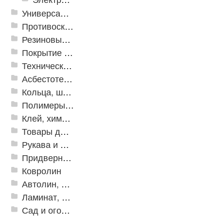
Универсальные модульные покрытия
Противоскользящая защита для лестниц, профили, ленты
Резиновые и ПВХ дорожки
Покрытие из резиновой крошки
Техническая резина
Асбестотехнические и теплоизоляционные материалы
Кольца, шайбы, манжеты
Полимеры и пластики
Клей, химия, сопутствующие товары
Товары для дома
Рукава и шланги промышленные
Придверные решетки
Ковролин
Автолин, Транслин, Линолеум
Ламинат, Кварцвиниловая плитка SPC
Сад и огород