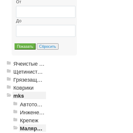
От
До
Ячеистые грязезащитные покрытия
Щетинистые покрытия
Грязезащитные, влаговпитывающие покрытия
Коврики
mks
Автотовары
Инженерная сантехника и инструменты
Крепеж
Малярно-штукатурные инструменты