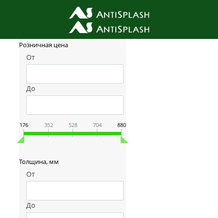
Фильтр товаров
Розничная цена
От
До
176
352
528
704
880
Толщина, мм
От
До