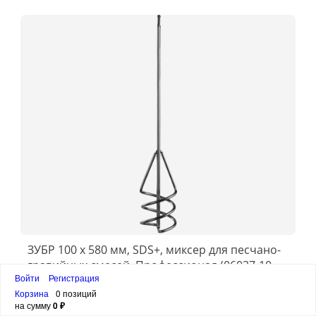
ЗУБР 100 x 580 мм, SDS+, миксер для песчано-
гравийных смесей, Профессионал (06037-10-
Войти
Регистрация
60)
820 ₽
Корзина
0 позиций
на сумму
0 ₽