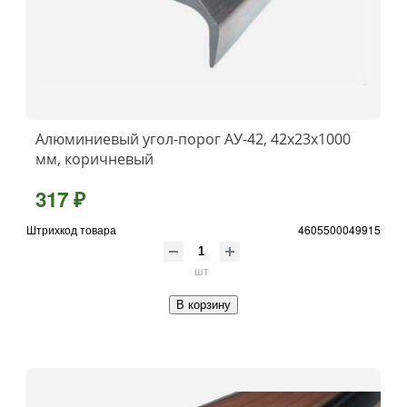
Алюминиевый угол-порог АУ-42, 42x23x1000
мм, коричневый
317 ₽
Штрихкод товара
4605500049915
шт
В корзину