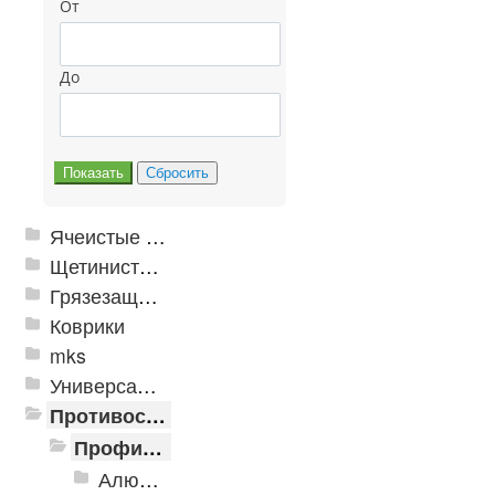
От
До
Ячеистые грязезащитные покрытия
Щетинистые покрытия
Грязезащитные, влаговпитывающие покрытия
Коврики
mks
Универсальные модульные покрытия
Противоскользящая защита для лестниц, профили, ленты
Профили алюминиевые с резиновой вставкой
Алюминиевая полоса с резиновыми вставками