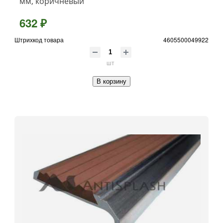
мм, коричневый
632 ₽
Штрихкод товара
4605500049922
шт
В корзину