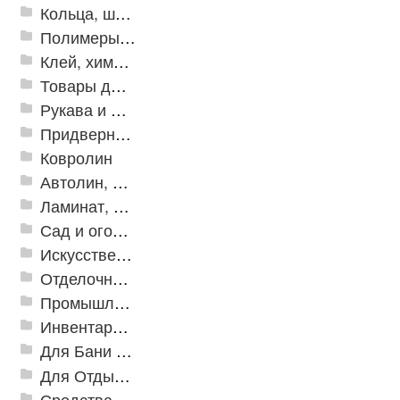
Кольца, шайбы, манжеты
Полимеры и пластики
Клей, химия, сопутствующие товары
Товары для дома
Рукава и шланги промышленные
Придверные решетки
Ковролин
Автолин, Транслин, Линолеум
Ламинат, Кварцвиниловая плитка SPC
Сад и огород
Искусственная трава
Отделочные профили
Промышленный текстиль
Инвентарь для клининга
Для Бани и Сауны
Для Отдыха и Пикника
Средства от насекомых и садовых вредителей