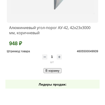
Алюминиевый угол-порог АУ-42, 42x23x3000
мм, коричневый
948 ₽
Штрихкод товара
4605500049939
шт
В корзину
Лидеры продаж: