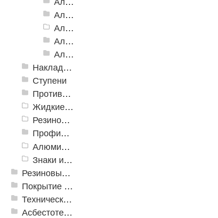
Алюминиевый угол-порог АУ-50 премиум
Алюминиевый угол-порог с двойной резиновой вставкой АУ-68
Алюминиевый угол-порог АУ-72
Алюминиевый угол-порог с тройной резиновой вставкой АУ-98
Алюминиевый угол-порог с пятью резиновыми вставками АУ-160
Накладки противоскользящие резиновые
Ступени
Противоскользящие ленты
Жидкие противоскользящие средства
Резиновый профиль с алюминиевой вставкой «NoSlip»
Профили закладные
Алюминиевый профиль для ленты
Знаки из полистирола для разметки пола
Резиновые и ПВХ дорожки
Покрытие из резиновой крошки
Техническая резина
Асбестотехнические и теплоизоляционные материалы