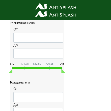
Фильтр товаров
Розничная цена
От
До
317
474.75
632.50
790.25
948
Толщина, мм
От
До