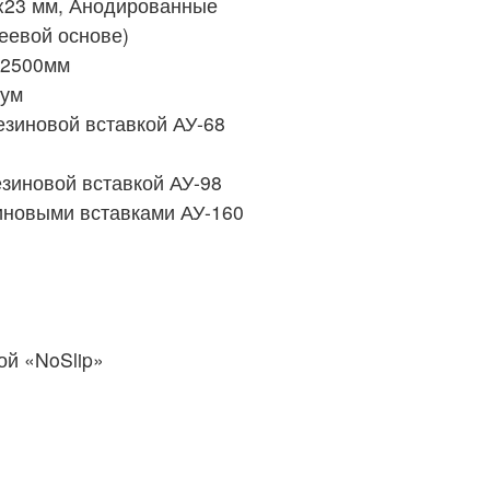
x23 мм, Анодированные
еевой основе)
 2500мм
иум
езиновой вставкой АУ-68
зиновой вставкой АУ-98
иновыми вставками АУ-160
й «NoSlip»