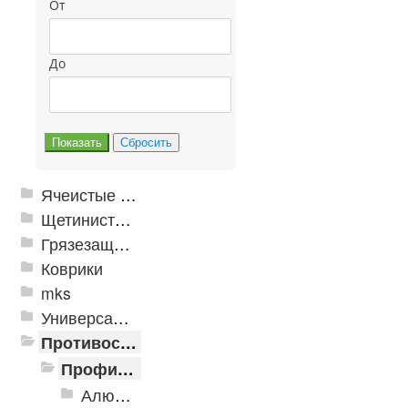
От
До
Ячеистые грязезащитные покрытия
Щетинистые покрытия
Грязезащитные, влаговпитывающие покрытия
Коврики
mks
Универсальные модульные покрытия
Противоскользящая защита для лестниц, профили, ленты
Профили алюминиевые с резиновой вставкой
Алюминиевая полоса с резиновыми вставками