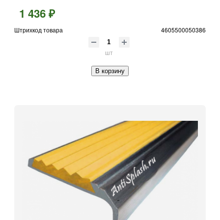
1 436 ₽
Штрихкод товара
4605500050386
шт
В корзину