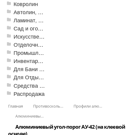
Ковролин
Автолин, Транслин, Линолеум
Ламинат, Кварцвиниловая плитка SPC
Сад и огород
Искусственная трава
Отделочные профили
Промышленный текстиль
Инвентарь для клининга
Для Бани и Сауны
Для Отдыха и Пикника
Средства от насекомых и садовых вредителей
Распродажа
Главная
Противоскользящая защита для лестниц, профили, ленты
Профили алюминиевые с резиновой вставкой
Алюминиевый угол-порог с резиновой вставкой
Алюминиевый угол-порог АУ-42 (на клеевой
основе)