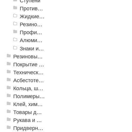
Ступени
Противоскользящие ленты
Жидкие противоскользящие средства
Резиновый профиль с алюминиевой вставкой «NoSlip»
Профили закладные
Алюминиевый профиль для ленты
Знаки из полистирола для разметки пола
Резиновые и ПВХ дорожки
Покрытие из резиновой крошки
Техническая резина
Асбестотехнические и теплоизоляционные материалы
Кольца, шайбы, манжеты
Полимеры и пластики
Клей, химия, сопутствующие товары
Товары для дома
Рукава и шланги промышленные
Придверные решетки