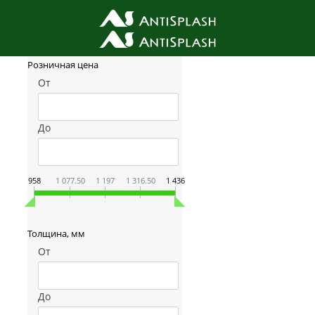
Фильтр товаров
Розничная цена
От
До
958
1 077.50
1 197
1 316.50
1 436
Толщина, мм
От
До