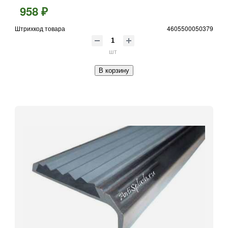
958 ₽
Штрихкод товара
4605500050379
шт
В корзину