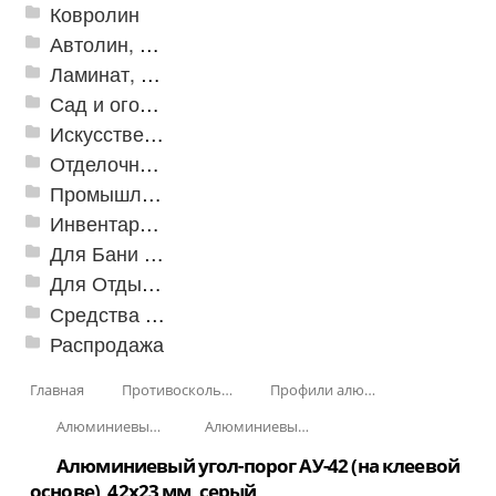
Ковролин
Автолин, Транслин, Линолеум
Ламинат, Кварцвиниловая плитка SPC
Сад и огород
Искусственная трава
Отделочные профили
Промышленный текстиль
Инвентарь для клининга
Для Бани и Сауны
Для Отдыха и Пикника
Средства от насекомых и садовых вредителей
Распродажа
Главная
Противоскользящая защита для лестниц, профили, ленты
Профили алюминиевые с резиновой вставкой
Алюминиевый угол-порог с резиновой вставкой
Алюминиевый угол-порог АУ-42 (на клеевой основе)
Алюминиевый угол-порог АУ-42 (на клеевой
основе), 42x23 мм, серый