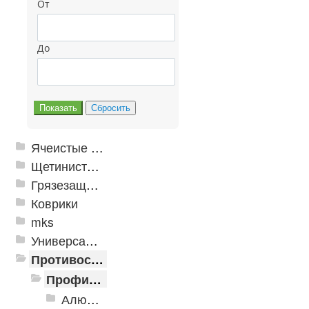
От
До
Ячеистые грязезащитные покрытия
Щетинистые покрытия
Грязезащитные, влаговпитывающие покрытия
Коврики
mks
Универсальные модульные покрытия
Противоскользящая защита для лестниц, профили, ленты
Профили алюминиевые с резиновой вставкой
Алюминиевая полоса с резиновыми вставками