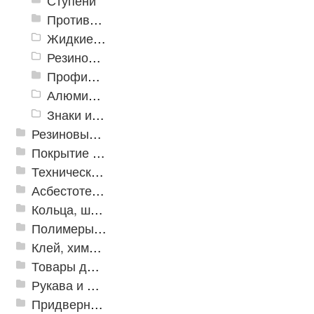
Ступени
Противоскользящие ленты
Жидкие противоскользящие средства
Резиновый профиль с алюминиевой вставкой «NoSlip»
Профили закладные
Алюминиевый профиль для ленты
Знаки из полистирола для разметки пола
Резиновые и ПВХ дорожки
Покрытие из резиновой крошки
Техническая резина
Асбестотехнические и теплоизоляционные материалы
Кольца, шайбы, манжеты
Полимеры и пластики
Клей, химия, сопутствующие товары
Товары для дома
Рукава и шланги промышленные
Придверные решетки