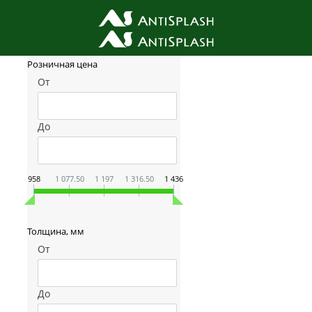
Фильтр товаров
Розничная цена
От
До
958
1 077.50
1 197
1 316.50
1 436
Толщина, мм
От
До