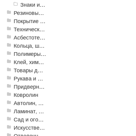
Знаки из полистирола для разметки пола
Резиновые и ПВХ дорожки
Покрытие из резиновой крошки
Техническая резина
Асбестотехнические и теплоизоляционные материалы
Кольца, шайбы, манжеты
Полимеры и пластики
Клей, химия, сопутствующие товары
Товары для дома
Рукава и шланги промышленные
Придверные решетки
Ковролин
Автолин, Транслин, Линолеум
Ламинат, Кварцвиниловая плитка SPC
Сад и огород
Искусственная трава
Отделочные профили