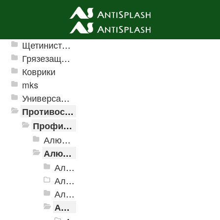
Ячеистые грязезащитные покрытия
Щетинистые покрытия
Грязезащитные, влаговпитывающие покрытия
Коврики
mks
Универсальные модульные покрытия
Противоскользящая защита для лестниц, профили, ленты
Профили алюминиевые с резиновой вставкой
Алюминиевая полоса с резиновыми вставками
Алюминиевый угол-порог с резиновой вставкой
Алюминиевый угол-порог АУ-38, 38x20 мм
Алюминиевый угол-порог АУ-42 Евро, 2500мм
Алюминиевый угол-порог АУ-42, 42x23 мм
Алюминиевый угол-порог АУ-42 (на клеевой основе)