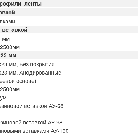
профили, ленты
авкой
авками
 вставкой
0 мм
 2500мм
x23 мм
x23 мм, Без покрытия
x23 мм, Анодированные
еевой основе)
 2500мм
иум
езиновой вставкой АУ-68
зиновой вставкой АУ-98
иновыми вставками АУ-160