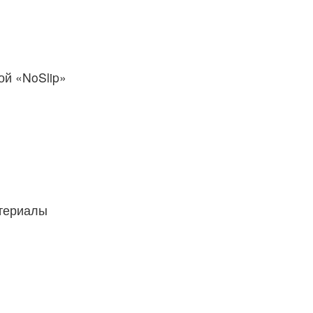
й «NoSlip»
атериалы