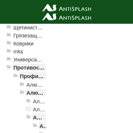
Ячеистые грязезащитные покрытия
Щетинистые покрытия
Грязезащитные, влаговпитывающие покрытия
Коврики
mks
Универсальные модульные покрытия
Противоскользящая защита для лестниц, профили, ленты
Профили алюминиевые с резиновой вставкой
Алюминиевая полоса с резиновыми вставками
Алюминиевый угол-порог с резиновой вставкой
Алюминиевый угол-порог АУ-38, 38x20 мм
Алюминиевый угол-порог АУ-42 Евро, 2500мм
Алюминиевый угол-порог АУ-42, 42x23 мм
Алюминиевый угол-порог АУ-42, 42x23 мм, Без покрытия