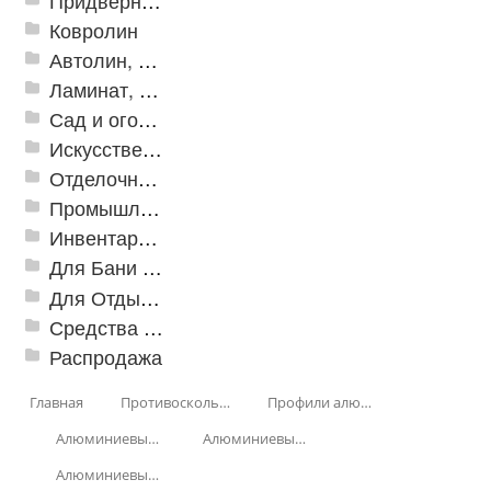
Придверные решетки
Ковролин
Автолин, Транслин, Линолеум
Ламинат, Кварцвиниловая плитка SPC
Сад и огород
Искусственная трава
Отделочные профили
Промышленный текстиль
Инвентарь для клининга
Для Бани и Сауны
Для Отдыха и Пикника
Средства от насекомых и садовых вредителей
Распродажа
Главная
Противоскользящая защита для лестниц, профили, ленты
Профили алюминиевые с резиновой вставкой
Алюминиевый угол-порог с резиновой вставкой
Алюминиевый угол-порог АУ-42, 42x23 мм
Алюминиевый угол-порог АУ-42, 42x23 мм, Без покрытия