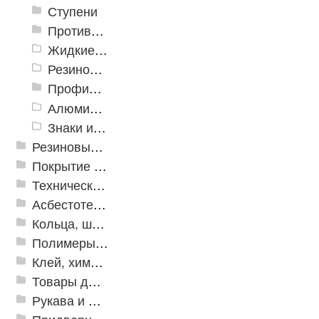
Ступени
Противоскользящие ленты
Жидкие противоскользящие средства
Резиновый профиль с алюминиевой вставкой «NoSlip»
Профили закладные
Алюминиевый профиль для ленты
Знаки из полистирола для разметки пола
Резиновые и ПВХ дорожки
Покрытие из резиновой крошки
Техническая резина
Асбестотехнические и теплоизоляционные материалы
Кольца, шайбы, манжеты
Полимеры и пластики
Клей, химия, сопутствующие товары
Товары для дома
Рукава и шланги промышленные