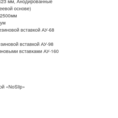
x23 мм, Анодированные
еевой основе)
 2500мм
иум
езиновой вставкой АУ-68
зиновой вставкой АУ-98
иновыми вставками АУ-160
й «NoSlip»