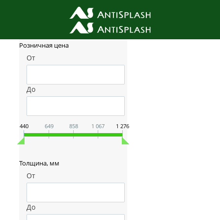
Фильтр товаров
Розничная цена
От
До
440
649
858
1 067
1 276
Толщина, мм
От
До