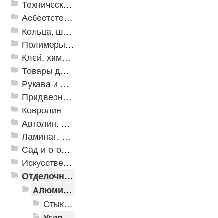
Техническая резина
Асбестотехнические и теплоизоляционные материалы
Кольца, шайбы, манжеты
Полимеры и пластики
Клей, химия, сопутствующие товары
Товары для дома
Рукава и шланги промышленные
Придверные решетки
Ковролин
Автолин, Транслин, Линолеум
Ламинат, Кварцвиниловая плитка SPC
Сад и огород
Искусственная трава
Отделочные профили
Алюминиевые пороги
Стыкоперекрывающие алюминиевые пороги
Угловые алюминиевые пороги