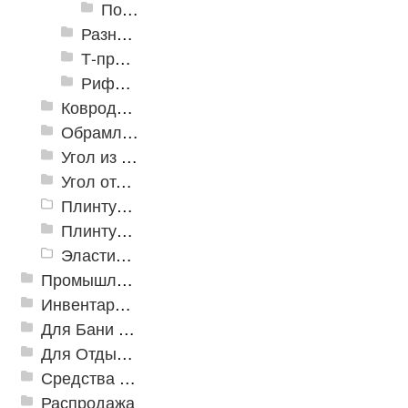
Пороги алюминиевые угловые Д-5 20х20мм
Разноуровневые алюминиевые профили
Т-профиль
Рифленые алюминиевые листы и углы квинтет
Ковродержатели
Обрамление
Угол из ПВХ
Угол отделочный арочный
Плинтус для столешниц
Плинтусы «KronPlast»
Эластичный напольно-стыковочный профиль Cezar
Промышленный текстиль
Инвентарь для клининга
Для Бани и Сауны
Для Отдыха и Пикника
Средства от насекомых и садовых вредителей
Распродажа