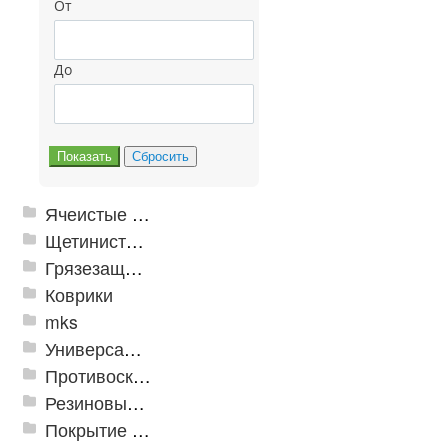
От
До
Ячеистые грязезащитные покрытия
Щетинистые покрытия
Грязезащитные, влаговпитывающие покрытия
Коврики
mks
Универсальные модульные покрытия
Противоскользящая защита для лестниц, профили, ленты
Резиновые и ПВХ дорожки
Покрытие из резиновой крошки