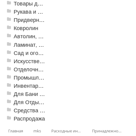
Товары для дома
Рукава и шланги промышленные
Придверные решетки
Ковролин
Автолин, Транслин, Линолеум
Ламинат, Кварцвиниловая плитка SPC
Сад и огород
Искусственная трава
Отделочные профили
Промышленный текстиль
Инвентарь для клининга
Для Бани и Сауны
Для Отдыха и Пикника
Средства от насекомых и садовых вредителей
Распродажа
Главная
mks
Расходные инструменты
Принадлежности для сварочных работ