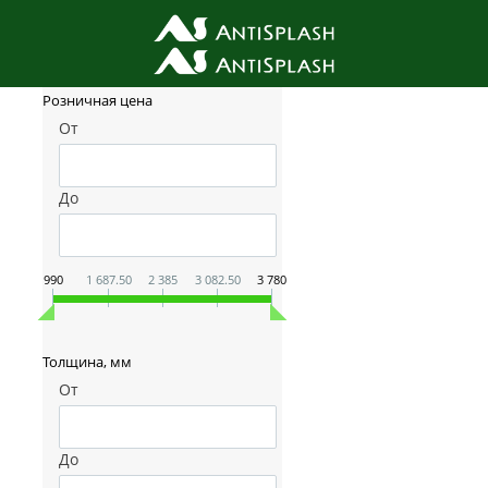
Фильтр товаров
Розничная цена
От
До
990
1 687.50
2 385
3 082.50
3 780
Толщина, мм
От
До