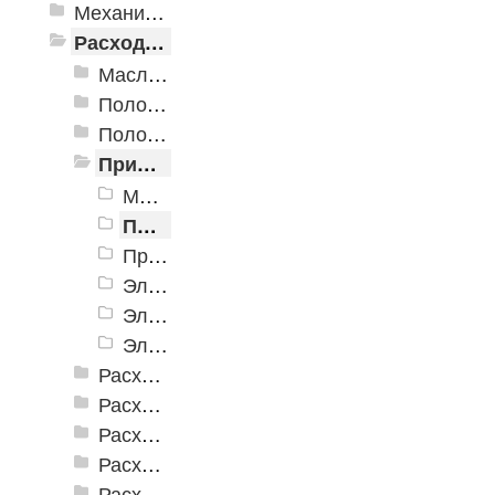
Механизированные инструменты
Расходные инструменты
Масла и смазки
Полотна для лобзиков и сабельных пил
Полотна для реноватора
Принадлежности для сварочных работ
Магнитные угольники
Проволока порошковая сварочная (с флюсом)
Проволока сварочная омеднённая
Электроды с основным покрытием
Электроды с рутил-целлюлозным покрытием
Электроды с рутиловым покрытием
Расходные абразивные инструменты
Расходные инструменты для шуруповертов и гайковертов
Расходные инструменты по бетону
Расходные инструменты по дереву
Расходные инструменты по кафелю и стеклу