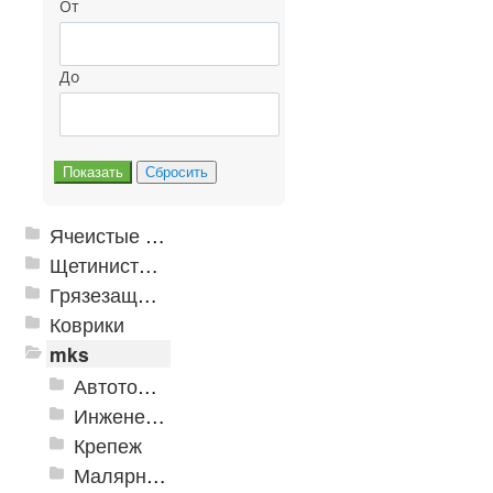
От
До
Ячеистые грязезащитные покрытия
Щетинистые покрытия
Грязезащитные, влаговпитывающие покрытия
Коврики
mks
Автотовары
Инженерная сантехника и инструменты
Крепеж
Малярно-штукатурные инструменты