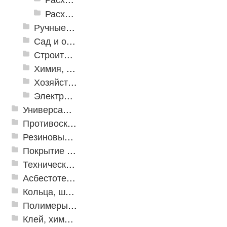
Расходные инструменты по металлу
Ручные инструменты
Сад и огород
Строительная Химия и принадлежности
Химия, крепеж, СИЗ
Хозяйственные принадлежности
Электрика и свет
Универсальные модульные покрытия
Противоскользящая защита для лестниц, профили, ленты
Резиновые и ПВХ дорожки
Покрытие из резиновой крошки
Техническая резина
Асбестотехнические и теплоизоляционные материалы
Кольца, шайбы, манжеты
Полимеры и пластики
Клей, химия, сопутствующие товары