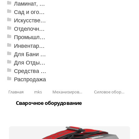
Ламинат, Кварцвиниловая плитка SPC
Сад и огород
Искусственная трава
Отделочные профили
Промышленный текстиль
Инвентарь для клининга
Для Бани и Сауны
Для Отдыха и Пикника
Средства от насекомых и садовых вредителей
Распродажа
Главная
mks
Механизированные инструменты
Силовое оборудование
Сварочное оборудование