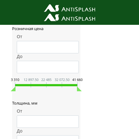
Фильтр товаров
Розничная цена
От
До
3 310
12 897.50
22 485
32 072.50
41 660
Толщина, мм
От
До