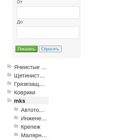
От
До
Ячеистые грязезащитные покрытия
Щетинистые покрытия
Грязезащитные, влаговпитывающие покрытия
Коврики
mks
Автотовары
Инженерная сантехника и инструменты
Крепеж
Малярно-штукатурные инструменты