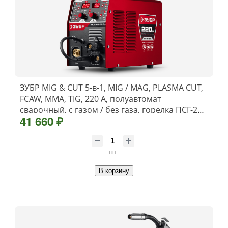
ЗУБР MIG & CUT 5-в-1, MIG / MAG, PLASMA CUT,
FCAW, MMA, TIG, 220 А, полуавтомат
сварочный, с газом / без газа, горелка ПСГ-220
41 660 ₽
(ПСГ-М9-220-Р)
шт
В корзину