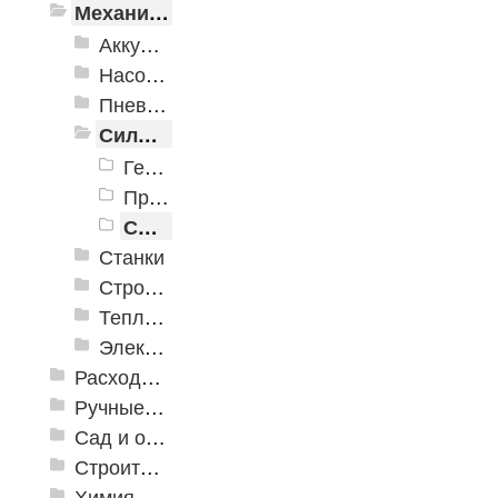
Механизированные инструменты
Аккумуляторный инструмент
Насосное оборудование
Пневматика
Силовое оборудование
Генераторы (электростанции)
Принадлежности для генераторов
Сварочное оборудование
Станки
Строительное оборудование
Тепло и клининговое оборудование (уборка)
Электроинструменты
Расходные инструменты
Ручные инструменты
Сад и огород
Строительная Химия и принадлежности
Химия, крепеж, СИЗ