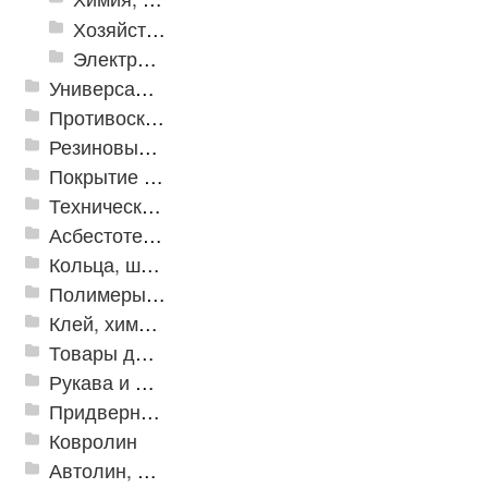
Хозяйственные принадлежности
Электрика и свет
Универсальные модульные покрытия
Противоскользящая защита для лестниц, профили, ленты
Резиновые и ПВХ дорожки
Покрытие из резиновой крошки
Техническая резина
Асбестотехнические и теплоизоляционные материалы
Кольца, шайбы, манжеты
Полимеры и пластики
Клей, химия, сопутствующие товары
Товары для дома
Рукава и шланги промышленные
Придверные решетки
Ковролин
Автолин, Транслин, Линолеум