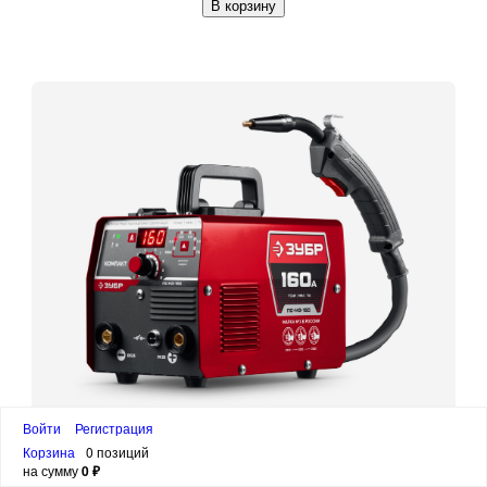
В корзину
Войти
Регистрация
ЗУБР КОМПАКТ, FCAW, MMA, TIG, 160 А,
Корзина
0 позиций
полуавтомат сварочный, без газа, горелка
на сумму
0 ₽