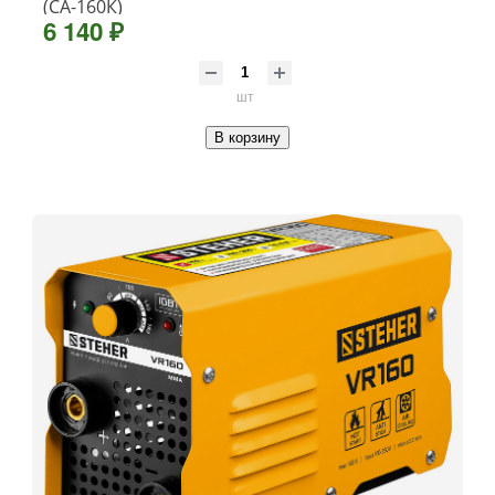
(СА-160К)
6 140 ₽
шт
В корзину